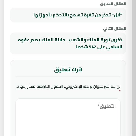
المقال السابق
“آبل” تحذر من ثغرة تسمح بالتحكم بأجهزتها
المقال التالي
ذكرى ثورة الملك والشعب.. جلالة الملك يصدر عفوه
السامي على 542 شخصا
اترك تعليق
لن يتم نشر عنوان بريدك الإلكتروني.
الحقول الإلزامية مشار إليها بـ
*