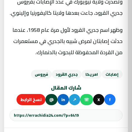
وتصدرت ولاية نيويورك في عدد الإصابات بفيروس
جدري القرود، جاءت بعدها ولايتا كاليفورنيا وإلينوي.
وظهر اسم جدري القرود لأول مرة عام 1958، عندما
حدثت إصابتان لمرض شبيه بالجدري في مستعمرات
من القردة المحفوظة للبحوث بالدنمارك.
إصابات
امريكا
جدري القرود
فيروس
شارك المقال
f
X
☏
↗
in
@
نسخ الرابط