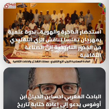
استحضار الذاكرة والهوية.. ندوة علمية
بمهرجان تملسا تناقش الزي التقليدي
من الجذور التاريخية إلى الصناعة
الثقافية
الباحث المغربي احساين الحيان ابن
أوفوس يدعو إلى إعادة كتابة تاريخ