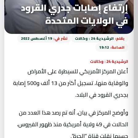
إرتفاع إصابات جدري القرود
في الولايات المتحدة
بقلم:
الرشيدية 24 : وكالات
نشر في:
19 أغسطس 2022
الساعة:
19:12
الرشيدية 24 : وكالات
أعلن المركز الأمريكي للسيطرة على الأمراض
والوقاية منها، تسجيل أكثر من 13 ألف و500 إصابة
بجدري القرود في البلاد.
وأوضح المركز في بيان، أنه تم رصد هذا العدد من
الحالات في 49 ولاية أمريكية منذ ظهور الفيروس،
حسبما نقلت قناة “الحرة”.