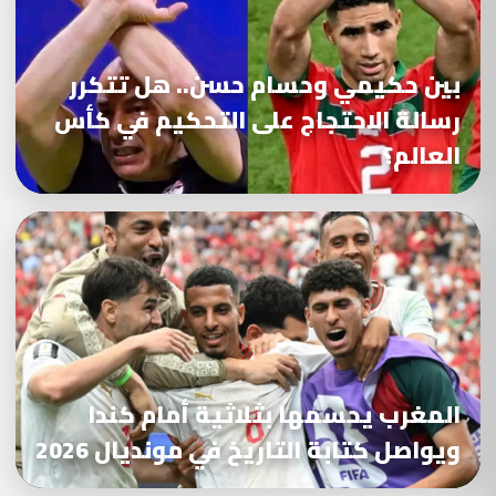
بين حكيمي وحسام حسن.. هل تتكرر
رسالة الاحتجاج على التحكيم في كأس
العالم؟
المغرب يحسمها بثلاثية أمام كندا
ويواصل كتابة التاريخ في مونديال 2026