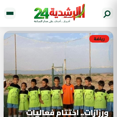
رياضة
ورزازات.. اختتام فعاليات