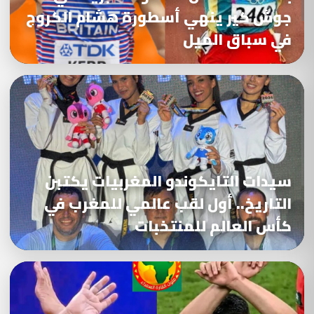
جوش كير ينهي أسطورة هشام الكروج
في سباق الميل
سيدات التايكوندو المغربيات يكتبن
التاريخ.. أول لقب عالمي للمغرب في
كأس العالم للمنتخبات