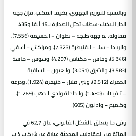
وبالنسبة للتوزيع الجهوي، يضيف المكتب، فإن جهة
الدار البيضاء-سطات تحتل الصدارة بـ15 ألفا و435
مقاولة، ثم جهة طنجة – تطوان – الحسيمة (7.556)،
والرباط – سلا – القنيطرة (7.323)، ومراكش – آسفي
(5.346)، وفاس – مكناس (4.297)، وسوس – ماسة
(3.583)، والشرق (3.051)، والعيون – الساقية
الحمراء (2.512)، وبني ملال – خنيفرة (1.924)، ودرعة
– تافيلالت (1.480)، والداخلة وادي الذهب (1.269)،
وكلميم – واد نون (605).
وفي ما يتعلق بالشكل القانوني، فإن 62,7 في
المائة من المقاولات المحدثة عبارة عن شركات ذات