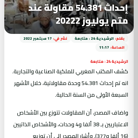
إحداث 54.381 مقاولة عند
متم يوليوز 20222
بقلم:
الرشيدية 24 : متابعة
نشر في:
17 سبتمبر 2022
الساعة:
11:17
الرشيدية 24 : متابعة
كشف المكتب المغربي للملكية الصناعية والتجارية.
انه تم إحداث 54.381 وحدة مقاولاتية، خلال الأشهر
السبعة الأولى من السنة الحالية.
واضاف المصدر، أن المقاولات تتوزع بين الأشخاص
الاعتباريين بـ 38 ألفا و4 وحدات، والأشخاص الذاتيين
(16 ألفا و377). وأشار المصدر إلى أن توزيع