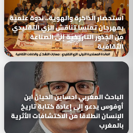
استحضار الذاكرة والهوية.. ندوة علمية
بمهرجان تملسا تناقش الزي التقليدي
من الجذور التاريخية إلى الصناعة
الثقافية
الباحث المغربي احساين الحيان ابن
أوفوس يدعو إلى إعادة كتابة تاريخ
الإنسان انطلاقا من الاكتشافات الأثرية
بالمغرب