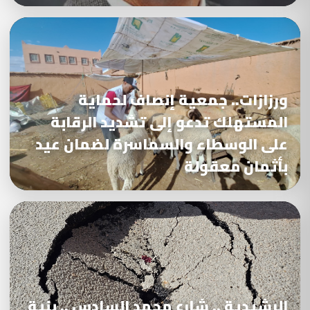
ورزازات.. جمعية إنصاف لحماية
المستهلك تدعو إلى تشديد الرقابة
على الوسطاء والسماسرة لضمان عيد
بأثمان معقولة
الرشيدية .. شارع محمد السادس .. بنية