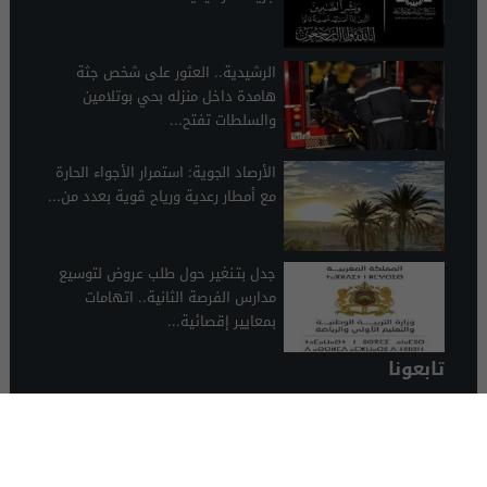
الرشيدية.. العثور على شخص جثة
هامدة داخل منزله بحي بوتلامين
والسلطات تفتح...
الأرصاد الجوية: استمرار الأجواء الحارة
مع أمطار رعدية ورياح قوية بعدد من...
جدل بتـنغير حول طلب عروض لتوسيع
مدارس الفرصة الثانية.. اتهامات
بمعايير إقصائية...
تابعونا
الرشيدية 24
© 2026 جميع الحقوق محفوظة.
تصميم الرشيدية 24