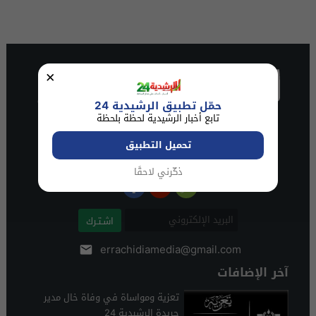
×
حمّل تطبيق الرشيدية 24
تابع أخبار الرشيدية لحظة بلحظة
تحميل التطبيق
ذكّرني لاحقًا
اشـتـرك
errachidiamedia@gmail.com
آخر الإضافات
تعزية ومواساة في وفاة خال مدير
جريدة الرشيدية 24