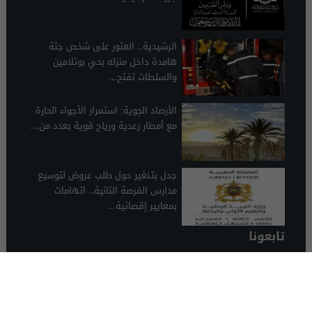
الرشيدية.. العثور على شخص جثة
هامدة داخل منزله بحي بوتلامين
والسلطات تفتح...
الأرصاد الجوية: استمرار الأجواء الحارة
مع أمطار رعدية ورياح قوية بعدد من...
جدل بتـنغير حول طلب عروض لتوسيع
مدارس الفرصة الثانية.. اتهامات
بمعايير إقصائية...
تابعونا
الرشيدية 24
© 2026 جميع الحقوق محفوظة.
تصميم الرشيدية 24