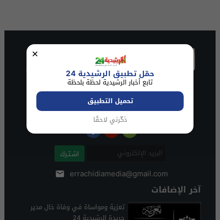
×
حمّل تطبيق الرشيدية 24
تابع أخبار الرشيدية لحظة بلحظة
تحميل التطبيق
ذكّرني لاحقًا
اشـتـرك
errachidiamedia@gmail.com
آخر الإضافات
تعزية ومواساة في وفاة خال مدير
جريدة الرشيدية 24