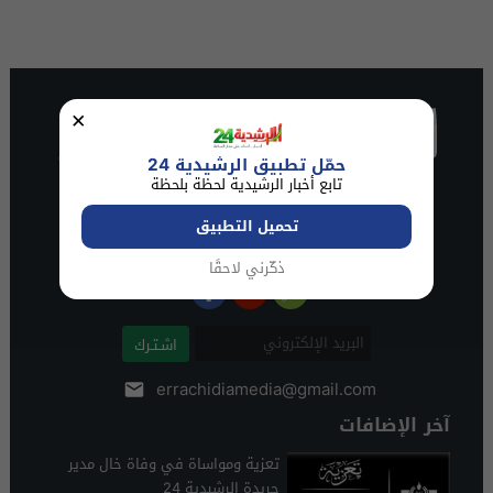
×
حمّل تطبيق الرشيدية 24
تابع أخبار الرشيدية لحظة بلحظة
تحميل التطبيق
ذكّرني لاحقًا
اشـتـرك
errachidiamedia@gmail.com
آخر الإضافات
تعزية ومواساة في وفاة خال مدير
جريدة الرشيدية 24