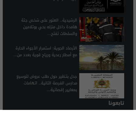
الرشيدية.. العثور على شخص جثة
هامدة داخل منزله بحي بوتلامين
والسلطات تفتح...
الأرصاد الجوية: استمرار الأجواء الحارة
مع أمطار رعدية ورياح قوية بعدد من...
جدل بتـنغير حول طلب عروض لتوسيع
مدارس الفرصة الثانية.. اتهامات
بمعايير إقصائية...
تابعونا
الرشيدية 24
© 2026 جميع الحقوق محفوظة.
تصميم الرشيدية 24