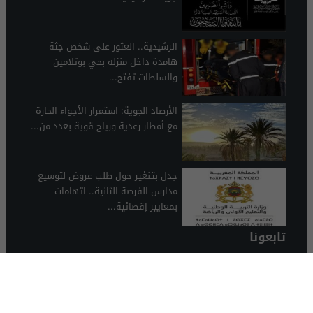
الرشيدية.. العثور على شخص جثة
هامدة داخل منزله بحي بوتلامين
والسلطات تفتح...
الأرصاد الجوية: استمرار الأجواء الحارة
مع أمطار رعدية ورياح قوية بعدد من...
جدل بتـنغير حول طلب عروض لتوسيع
مدارس الفرصة الثانية.. اتهامات
بمعايير إقصائية...
تابعونا
الرشيدية 24
© 2026 جميع الحقوق محفوظة.
تصميم الرشيدية 24