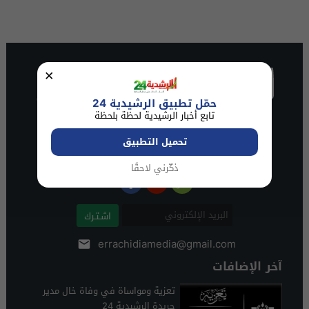
×
حمّل تطبيق الرشيدية 24
تابع أخبار الرشيدية لحظة بلحظة
تحميل التطبيق
ذكّرني لاحقًا
اشـتـرك
errachidiamedia@gmail.com
آخر الإضافات
تعزية ومواساة في وفاة خال مدير
جريدة الرشيدية 24