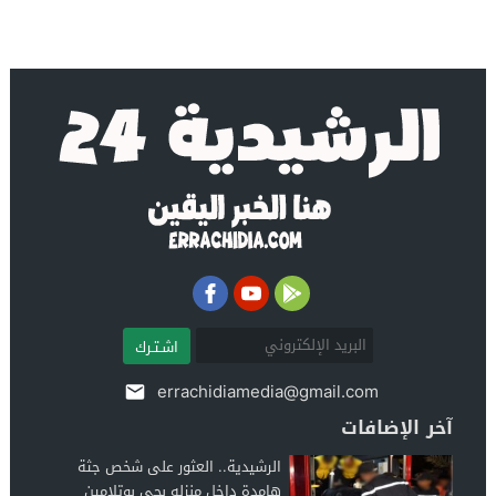
اشـتـرك
errachidiamedia@gmail.com
آخر الإضافات
الرشيدية.. العثور على شخص جثة
هامدة داخل منزله بحي بوتلامين