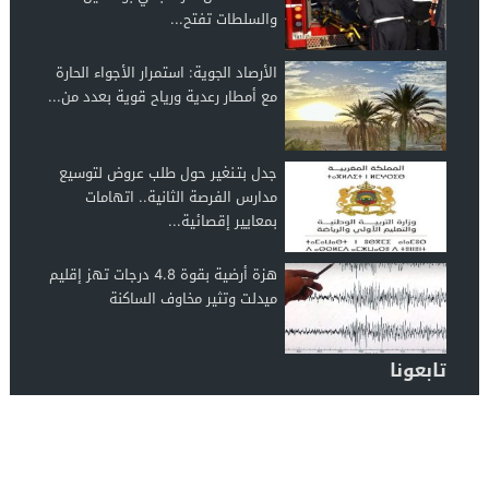
والسلطات تفتح...
الأرصاد الجوية: استمرار الأجواء الحارة
مع أمطار رعدية ورياح قوية بعدد من...
جدل بتـنغير حول طلب عروض لتوسيع
مدارس الفرصة الثانية.. اتهامات
بمعايير إقصائية...
هزة أرضية بقوة 4.8 درجات تهز إقليم
ميدلت وتثير مخاوف الساكنة
تابعونا
الرشيدية 24
© 2026 جميع الحقوق محفوظة.
تصميم الرشيدية 24