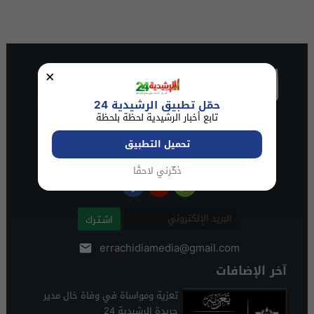
×
حمّل تطبيق الرشيدية 24
تابع أخبار الرشيدية لحظة بلحظة
تحميل التطبيق
ذكّرني لاحقًا
اشـتـرك
errachidiamedia@gmail.com
آخر الإضافات
تعزية ومواساة في وفاة خال مدير
جريدة الرشيدية 24