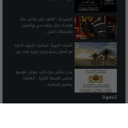
الرشيدية.. العثور على شخص جثة
هامدة داخل منزله بحي بوتلامين
والسلطات تفتح...
الأرصاد الجوية: استمرار الأجواء الحارة
مع أمطار رعدية ورياح قوية بعدد من...
جدل بتـنغير حول طلب عروض لتوسيع
مدارس الفرصة الثانية.. اتهامات
بمعايير إقصائية...
تابعونا
الرشيدية 24
© 2026 جميع الحقوق محفوظة.
تصميم الرشيدية 24