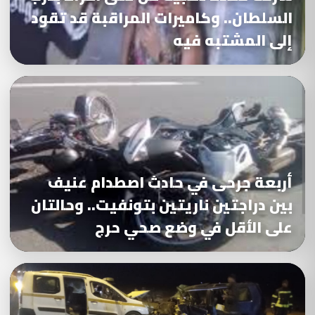
السلطان.. وكاميرات المراقبة قد تقود
إلى المشتبه فيه
أربعة جرحى في حادث اصطدام عنيف
بين دراجتين ناريتين بتونفيت.. وحالتان
على الأقل في وضع صحي حرج