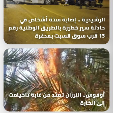
الرشيدية .. إصابة ستة أشخاص في
حادثة سير خطيرة بالطريق الوطنية رقم
13 قرب سوق السبت بمدغرة
أوفوس.. النيران تمتد من غابة تاخيامت
إلى الكارة