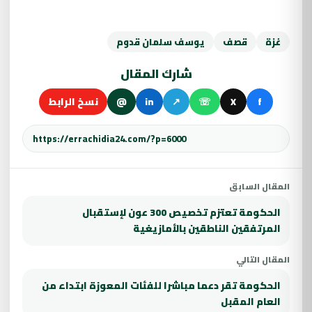
غزة
قصف
يوسف سلمان قدوم
شارك المقال
f
X
☏
↗
in
@
نسخ الرابط
المقال السابق
الحكومة تعتزم تخصيص 300 عون لإستقبال
المرتفقين الناطقين بالأمازيغية
المقال التالي
الحكومة تقر دعما مباشرا للفئات المعوزة ابتداء من
العام المقبل