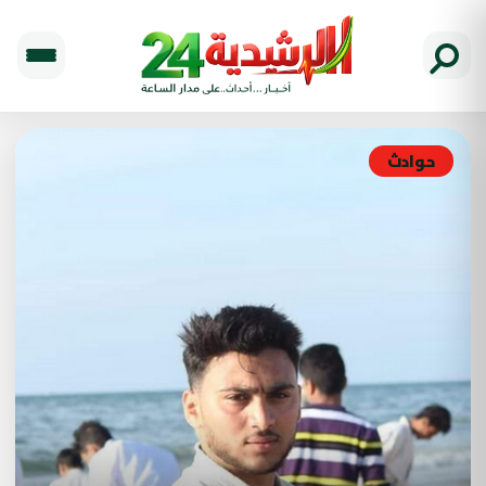
حوادث