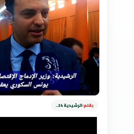
بقلم:
الرشيدية 24..