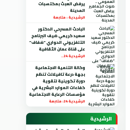
يرفض العبث بمكتسبات
المدينة
الرشيدية : متابعة
الباحث المسرحي الدكتور
سعيد كريمي ضيف البرنامج
التلفزيوني الحواري “ضفاف”
على قناة عمان الثقافية
الرشيدية 24..
وكالة التنمية الاجتماعية
بجهة درعة تافيلالت تنظم
دورة تكوينية لتقوية
كفاءات الموارد البشرية في
مؤسسات الرعاية الاجتماعية
الرشيدية 24: متابعة
الرشيدية