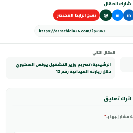
شارك المقال
in
m
@
نسخ الرابط المختصر
المقال التالي
الرشيدية: تصريح وزير التشغيل يونس السكوري
خلال زيارته الميدانية رقم 12
اترك تعليق
ة مشار إليها بـ
*