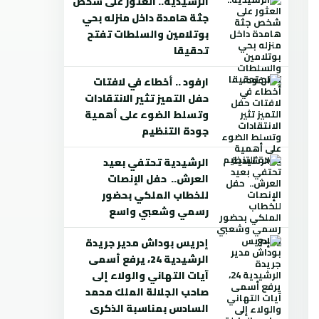
الرشيدية.. العثور على شخص
جثة هامدة داخل منزله بحي
بوتلامين والسلطات تفتح
تحقيقا
ارفود .. أخطاء في لافتات
حفل التميز تثير الانتقادات
وتسلط الضوء على أهمية
جودة التنظيم
الرشيدية تحتفي بعيد
العرش.. حفل الإنصات
للخطاب الملكي بحضور
رسمي وشعبي واسع
إدريس بوداش مدير جريدة
الرشيدية 24، يرفع أسمى
آيات التهاني والولاء إلى
صاحب الجلالة الملك محمد
السادس بمناسبة الذكرى