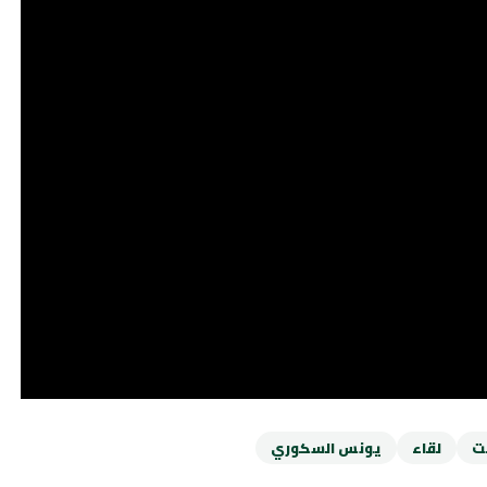
لت
لقاء
يونس السكوري