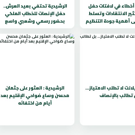
. أخطاء في لافتات حفل
الرشيدية تحتفي بعيد العرش..
تثير الانتقادات وتسلط
حفل الإنصات للخطاب الملكي
ى أهمية جودة التنظيم
بحضور رسمي وشعبي واسع
لالت لا تطلب الامتياز…
الرشيدية : العثور على جثمان
 تطالب بالإنصاف
محسن وساع ضواحي الإقليم بعد
أيام من اختفائه