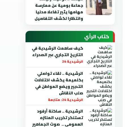
جماعة بومية عن ممارسة
مهامها يثير تفاعلا محليا
وانتظارا لكشف التفاصيل
كتاب الرأي
كيف ساهمت الرشيدية في
التاريخ التجاري عبر الصحراء
الرشيدية 24
الرشيدية .. لقاء تواصلي
بكلميمة يكشف اختلالات
التدبير ويضع المواطن في
صلب النقاش
الرشيدية 24: متابعة
الرشيدية .. ساكنة أرفود
تستنكر تخريب المنتزه
العمومي .. صوت الجماهير