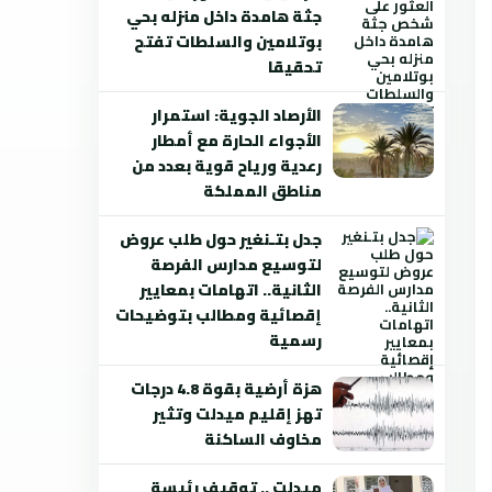
جثة هامدة داخل منزله بحي
بوتلامين والسلطات تفتح
تحقيقا
الأرصاد الجوية: استمرار
الأجواء الحارة مع أمطار
رعدية ورياح قوية بعدد من
مناطق المملكة
جدل بتـنغير حول طلب عروض
لتوسيع مدارس الفرصة
الثانية.. اتهامات بمعايير
إقصائية ومطالب بتوضيحات
رسمية
هزة أرضية بقوة 4.8 درجات
تهز إقليم ميدلت وتثير
مخاوف الساكنة
ميدلت .. توقيف رئيسة