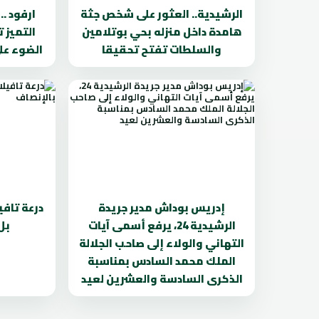
الرشيدية.. العثور على شخص جثة
ارفود .
هامدة داخل منزله بحي بوتلامين
التميز 
والسلطات تفتح تحقيقا
الضوء عل
إدريس بوداش مدير جريدة
درعة تافي
الرشيدية 24، يرفع أسمى آيات
بل
التهاني والولاء إلى صاحب الجلالة
الملك محمد السادس بمناسبة
الذكرى السادسة والعشرين لعيد