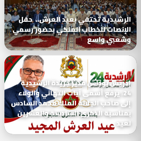
الرشيدية تحتفي بعيد العرش.. حفل
الإنصات للخطاب الملكي بحضور رسمي
وشعبي واسع
إدريس بوداش مدير جريدة الرشيدية
24، يرفع أسمى آيات التهاني والولاء
إلى صاحب الجلالة الملك محمد السادس
بمناسبة الذكرى السادسة والعشرين
لعيد