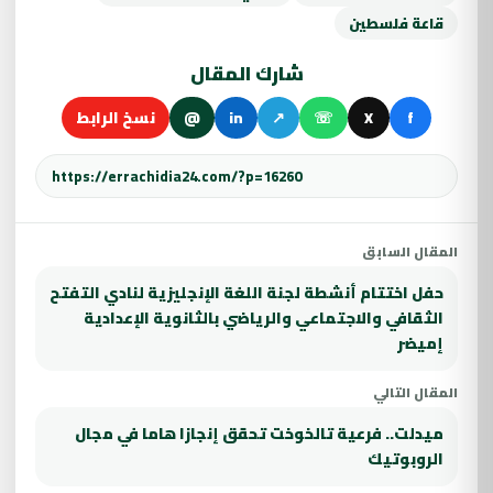
قاعة فلسطين
شارك المقال
f
X
☏
↗
in
@
نسخ الرابط
المقال السابق
حفل اختتام أنشطة لجنة اللغة الإنجليزية لنادي التفتح
الثقافي والاجتماعي والرياضي بالثانوية الإعدادية
إميضر
المقال التالي
ميدلت.. فرعية تالخوخت تحقق إنجازا هاما في مجال
الروبوتيك