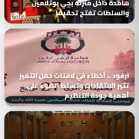
هامدة داخل منزله بحي بوتلامين
والسلطات تفتح تحقيقا
ارفود .. أخطاء في لافتات حفل التميز
تثير الانتقادات وتسلط الضوء على
أهمية جودة التنظيم