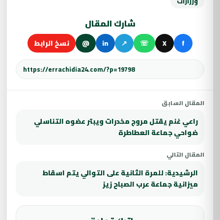
ورزازات
شارك المقال
f
X
☏
↗
in
@
نسخ الرابط
المقال السابق
راعي غنم يقتل مروج مخدرات ويبتر عضوه التناسلي
ضواحي جماعة العطاطرة
المقال التالي
الرشيدية: للمرة الثانية على التوالي يتم اسقاط
ميزانية جماعة عرب الصباح زيز