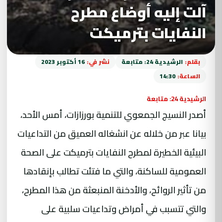
آلت إليه أوضاع مطرح
النفايات بترميكت
بقلم:
الرشيدية 24: متابعة
نشر في:
16 أكتوبر 2023
الساعة:
14:30
الرشيدية 24: متابعة
أصدر النسيج الجمعوي للتنمية بورزازات، أمس الأحد،
بيانا عبر من خلاله عن انشغاله العميق من التداعيات
البيئية الخطيرة لمطرح النفايات بترميكت على الصحة
العمومية للساكنة، والتي ما فتئت تطالب بإنقادها
من تأثير الروائح، والأدخنة المنبعثة من هذا المطرح،
والتي تتسبب في أمراض وتداعيات سلبية على