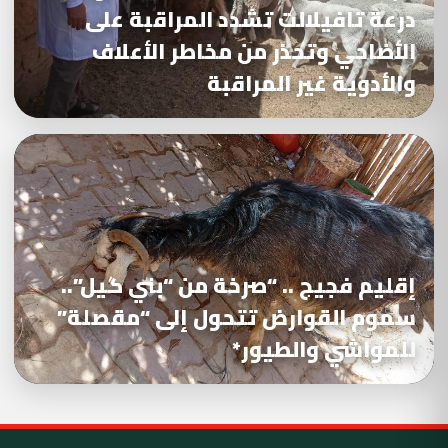
درعة تافيلالت تشدد المراقبة على
الأضاحي وتحذر من مخاطر الأعلاف
والأدوية غير المراقبة
إقليم فجيج .. “صرخة من “بني گيل”..
سموم القوارض تتحول إلى “مقصلة”
للمواشي والطيور*