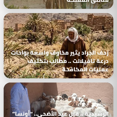
زحف الجراد يثير مخاوف واسعة بواحات
درعة تافيلالت .. مطالب بتكثيف
عمليات المكافحة
الرشيدية .. قبل عيد الأضحى.. “أونسا”