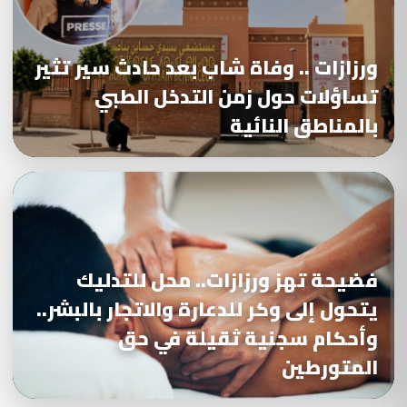
ورزازات .. وفاة شاب بعد حادث سير تثير
تساؤلات حول زمن التدخل الطبي
بالمناطق النائية
فضيحة تهز ورزازات.. محل للتدليك
يتحول إلى وكر للدعارة والاتجار بالبشر..
وأحكام سجنية ثقيلة في حق
المتورطين