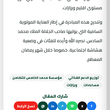
مستوى اقليم ورزازات.
وتندرج هذه المبادرة في إطار العناية المولوية
السامية التي يوليها صاحب الجلالة الملك محمد
السادس. نصره الله وأيده للفئات في وضعية
هشاشة اجتماعية. خصوصا خلال شهر رمضان
المعظم.
توزيع الدعم الغذائي
مؤسسة محمد الخامس للتضامن
مساعادات
ورزازات
شارك المقال
f
X
☏
↗
in
@
نسخ الرابط