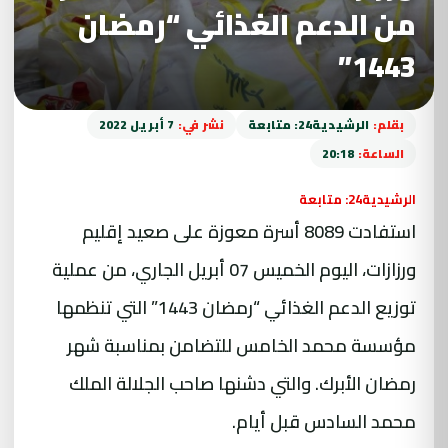
من الدعم الغذائي “رمضان
1443”
بقلم:
الرشيدية24: متابعة
نشر في:
7 أبريل 2022
الساعة:
20:18
الرشيدية24: متابعة
استفادت 8089 أسرة معوزة على صعيد
إقليم
ورزازات، اليوم الخميس 07 أبريل الجاري، من عملية
توزيع الدعم الغذائي “رمضان 1443” التي تنظمها
مؤسسة محمد الخامس للتضامن بمناسبة شهر
رمضان الأبرك. والتي دشنها صاحب الجلالة الملك
محمد السادس قبل أيام.