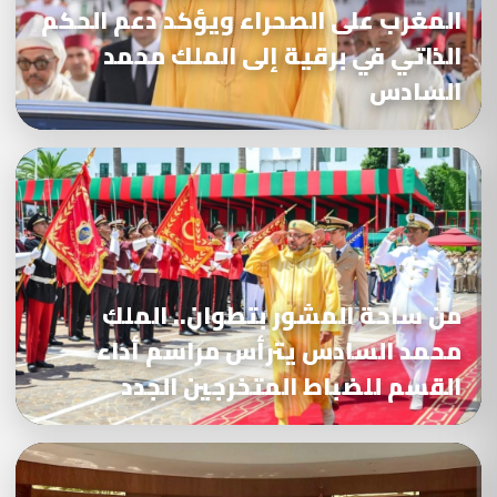
المغرب على الصحراء ويؤكد دعم الحكم
الذاتي في برقية إلى الملك محمد
السادس
من ساحة المشور بتطوان.. الملك
محمد السادس يترأس مراسم أداء
القسم للضباط المتخرجين الجدد