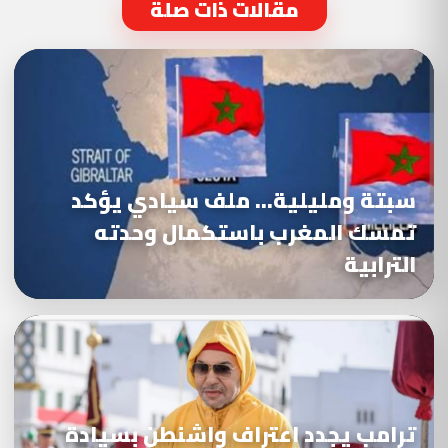
مقالات ذات صلة
سبتة ومليلية… ملف سيادي يؤكد
تمسك المغرب باستكمال وحدته
الترابية
ترامب يجدد اعتراف واشنطن بسيادة