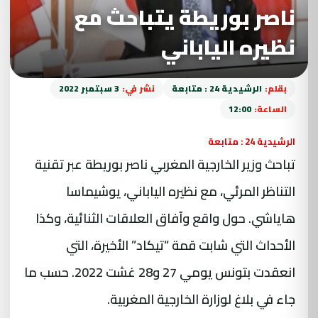
ناصر بوريطة يتباحث مع
نظيره الياباني
بقلم:
الرشيدية 24 : متابعة
نشر في:
3 سبتمبر 2022
الساعة:
12:00
الرشيدية 24 : متابعة
تباحث وزير الخارجية المغربي ناصر بوريطة عبر تقنية
التناظر المرئي، مع نظيره الياباني، يوشيماسا
هاياشي. حول واقع وآفاق العلاقات الثنائية، وكذا
الأحداث التي شابت قمة “تيكاد” الأخيرة، التي
انعقدت بتونس يومي 27 و28 غشت 2022. حسب ما
جاء في بلاغ لوزارة الخارجية المغربية.