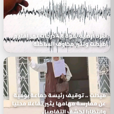
هزة أرضية بقوة 4.8 درجات تهز إقليم
ميدلت وتثير مخاوف الساكنة
ميدلت .. توقيف رئيسة جماعة بومية
عن ممارسة مهامها يثير تفاعلا محليا
وانتظارا لكشف التفاصيل