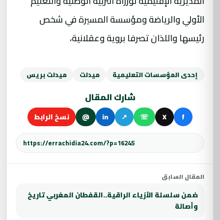
المديرية الإقليمية لوزراة التربية الوطنية والتعليم
الأولي والرياضة ومؤسسة المسيرة في شخص
رئيسها واللذان تصرفا بروية وعقلانية،
إحدى المؤسسات التعليمية
ميدلت
ميدلت بريس
شارك المقال
f
X
☏
↗
in
@
نسخ الرابط
المقال السابق
ضمن سلسلة الأزياء الراقية..القفطان المغربي تاريخ
وأصالة