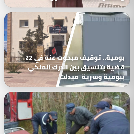
بومية.. توقيف مبحوث عنه في 22
قضية بتنسيق بين الدرك الملكي
ببومية وسرية ميدلت