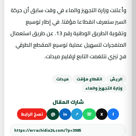
وأعلنت
وزارة
التجهيز والماء في وقت سابق أن حركة
السير ستعرف انقطاعا مؤقتا. في إطار توسيع
وتقوية الطريق الوطنية رقم 13. عن طريق استعمال
المتفجرات لتسهيل عملية توسيع المقطع الطرقي
فج تيزي نتلغمت التابع لإقليم ميدلت.
الريش
انقطاع مؤقت
ميدلت
وزارة التجهيز والماء
شارك المقال
f
X
☏
↗
in
@
نسخ الرابط