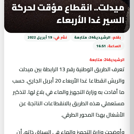
ميدلت.. انقطاع مؤقت لحركة
السير غدا الأربعاء
بقلم:
الرشيدية24: متابعة
نشر في:
19 أبريل 2022
الساعة:
16:51
الرشيدية24: متابعة
تعرف الطريق الوطنية رقم 13 الرابطة بين ميدلت
والريش انقطاعا غدا الأربعاء 20 أبريل الجاري. حسب
ما أفادت به
وزارة التجهيز والماء
في بلاغ لها. لتذكير
مستعملي هذه الطريق بالانقطاعات الناتجة عن
الأشغال بهذا المحور الطرقي.
وأوضحت وزارة التجهيز والماء في السياق ذاته، أن