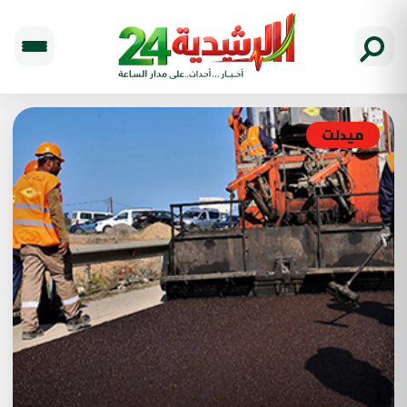
ميدلت