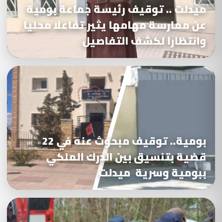
ميدلت .. توقيف رئيسة جماعة بومية
عن ممارسة مهامها يثير تفاعلا محليا
وانتظارا لكشف التفاصيل
بومية.. توقيف مبحوث عنه في 22
قضية بتنسيق بين الدرك الملكي
ببومية وسرية ميدلت