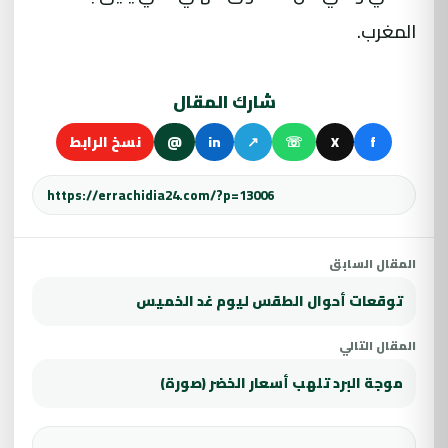
المغرب.
شارك المقال
f
X
☏
↗
in
@
نسخ الرابط
المقال السابق
توقعات أحوال الطقس ليوم غد الخميس
المقال التالي
موجة البرد تلهب أسعار الخضر (صورة)