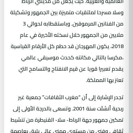
العالمية والعربية. حيث يجعل من مدينتي الرباط
وسلا مسرحا لملتقيات متميزة بين الجمهور وتشكيلة
من الفنانين المرموقين. وباستقطابه لحوالي 3
ملايين من الجمهور خلال نسخته الأخيرة في عام
2018، يكون المهرجان قد حطم كل الأرقام القياسية
،مكرسا بالتالي مكانته كحدث موسيقي عالمي
يقدم تعبيرا قويا عن قيم الانفتاح والتسامح التي
تعتز بها المملكة.
تجدر الإشارة إلى أن “مغرب الثقافات” جمعية غير
ربحية أنشئت سنة 2001. وتسعى بالدرجة الأولى إلى
تمكين جمهور جهة الرباط- سلا- القنيطرة من تنشيط
ثقافي وفني من مستوى مهني عالي يليق بعاصمة