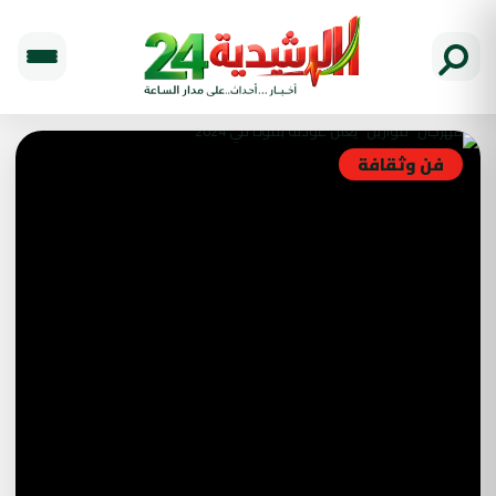
فن وثقافة