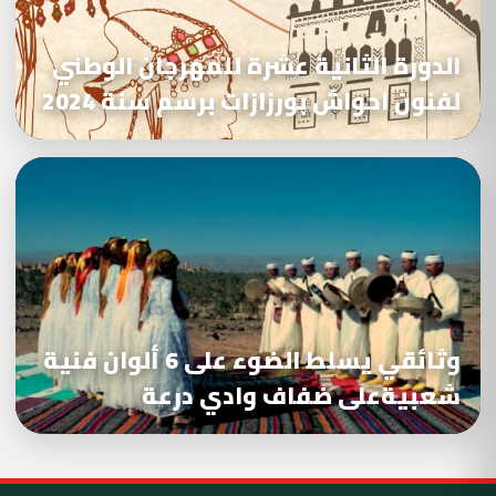
الدورة الثانية عشرة للمهرجان الوطني
لفنون احواش بورزازات برسم سنة 2024
وثائقي يسلط الضوء على 6 ألوان فنية
شعبيةعلى ضفاف وادي درعة