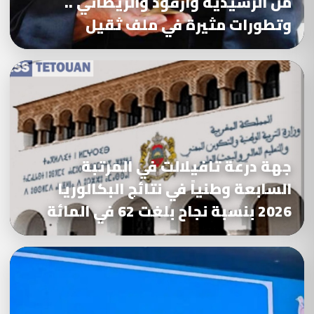
من الرشيدية وارفود والريصاني ..
وتطورات مثيرة في ملف ثقيل
جهة درعة تافيلالت في المرتبة
السابعة وطنياً في نتائج البكالوريا
2026 بنسبة نجاح بلغت 62 في المائة