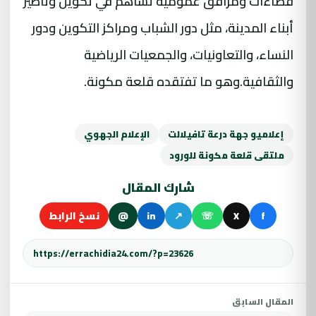
فضاءات ومرافق عمومية تساهم في تكوين وتأطير
أبناء المدينة، مثل دور الشباب ومراكز التكوين ودور
النساء، والتعاونيات، والجمعيات الرياضية
والثقافية.وهو ما تفتقده قلعة مكونة.
إعلاميو جهة درعة تافيلالت
الإعلام الجهوي
ملتقى قلعة مكونة للورود
شارك المقال
f
X
☏
↗
in
@
نسخ الرابط
المقال السابق