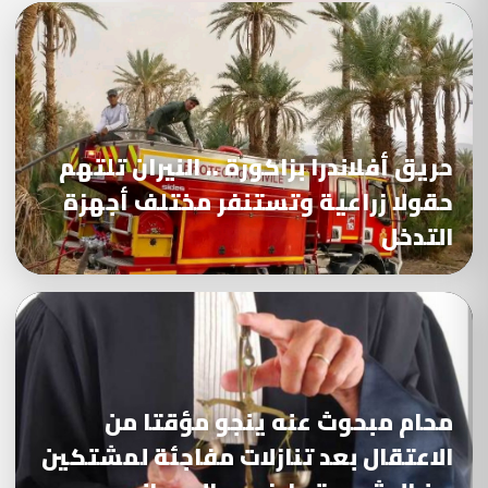
حريق أفلاندرا بزاكورة .. النيران تلتهم
حقولا زراعية وتستنفر مختلف أجهزة
التدخل
محام مبحوث عنه ينجو مؤقتا من
الاعتقال بعد تنازلات مفاجئة لمشتكين