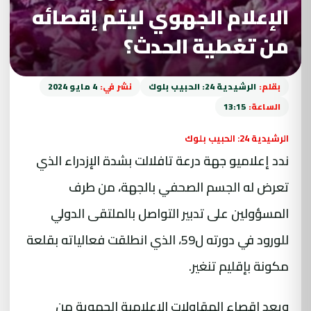
الإعلام الجهوي ليتم إقصائه
من تغطية الحدث؟
بقلم:
الرشيدية 24: الحبيب بلوك
نشر في:
4 مايو 2024
الساعة:
13:15
الرشيدية 24: الحبيب بلوك
ندد إعلاميو جهة درعة تافلالت بشدة الإزدراء الذي
تعرض له الجسم الصحفي بالجهة، من طرف
المسؤولين على تدبير التواصل بالملتقى الدولي
للورود في دورته ل59، الذي انطلقت فعالياته بقلعة
مكونة بإقليم تنغير.
ويعد اقصاء المقاولات الإعلامية الجهوية من