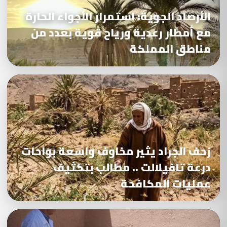
الأرصاد الجوية: استمرار الأجواء الحارة
مع أمطار رعدية ورياح قوية بعدد من
مناطق المملكة
زحف الجراد يثير مخاوف واسعة بواحات
درعة تافيلالت .. مطالب بتكثيف
عمليات المكافحة