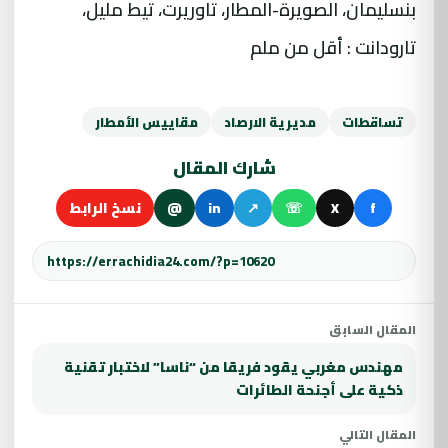
بنسليمان، الصويرة-المطار، تاوريرت، تيط مليل،
تارودانت : أقل من ملم
تساقطات
مديرية الارصاد
مقاييس الأمطار
شارك المقال
f
X
☏
↗
in
@
نسخ الرابط
المقال السابق
مهندس مغربي يقود فريقا من “ناسا” لاختبار تقنية
ذكية على أجنحة الطائرات
المقال التالي