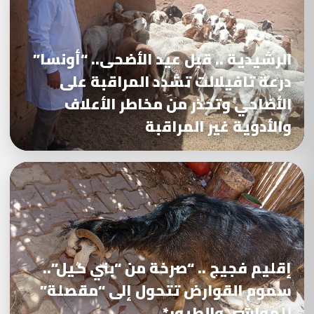
الرشيدية .. قبل عيد الأضحى.. “أونسا”
درعة تافيلالت تشدد المراقبة على
الأضاحي وتحذر من مخاطر الأعلاف
والأدوية غير المراقبة
إقليم فجيج .. “صرخة من “بني گيل”..
سموم القوارض تتحول إلى “مقصلة”
للمواشي والطيور*