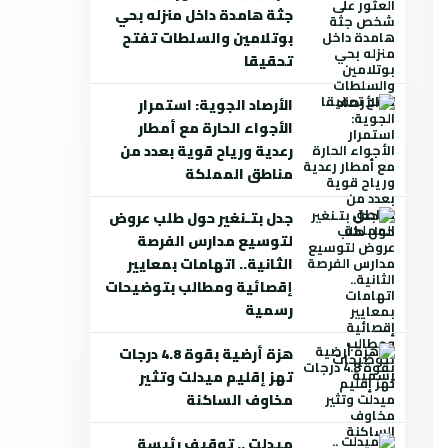
جثة هامدة داخل منزله بحي
بوتلامين والسلطات تفتح
تحقيقا
الأرصاد الجوية: استمرار
الأجواء الحارة مع أمطار
رعدية ورياح قوية بعدد من
مناطق المملكة
جدل بتـنغير حول طلب عروض
لتوسيع مدارس الفرصة
الثانية.. اتهامات بمعايير
إقصائية ومطالب بتوضيحات
رسمية
هزة أرضية بقوة 4.8 درجات
تهز إقليم ميدلت وتثير
مخاوف الساكنة
ميدلت .. توقيف رئيسة