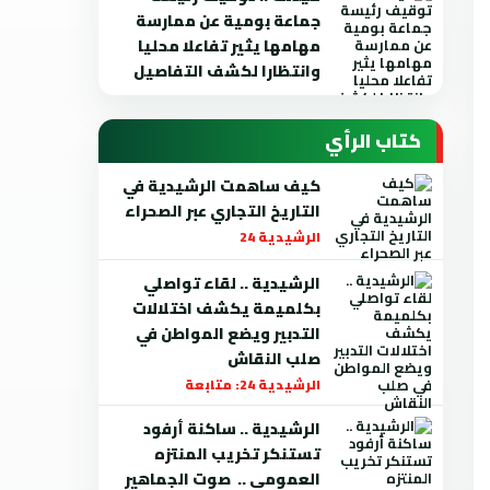
جماعة بومية عن ممارسة
مهامها يثير تفاعلا محليا
وانتظارا لكشف التفاصيل
كتاب الرأي
كيف ساهمت الرشيدية في
التاريخ التجاري عبر الصحراء
الرشيدية 24
الرشيدية .. لقاء تواصلي
بكلميمة يكشف اختلالات
التدبير ويضع المواطن في
صلب النقاش
الرشيدية 24: متابعة
الرشيدية .. ساكنة أرفود
تستنكر تخريب المنتزه
العمومي .. صوت الجماهير