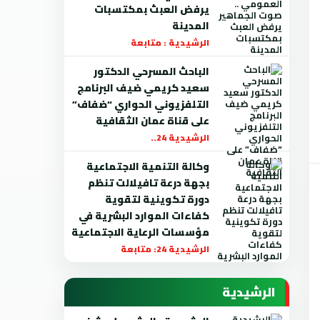
يرفض العبث بمكتسبات
المدينة
الرشيدية : متابعة
الباحث المسرحي الدكتور
سعيد كريمي ضيف البرنامج
التلفزيوني الحواري “ضفاف”
على قناة عمان الثقافية
الرشيدية 24..
وكالة التنمية الاجتماعية
بجهة درعة تافيلالت تنظم
دورة تكوينية لتقوية
كفاءات الموارد البشرية في
مؤسسات الرعاية الاجتماعية
الرشيدية 24: متابعة
الرشيدية