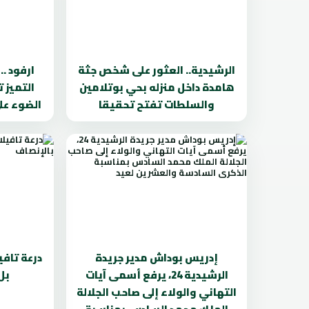
الرشيدية.. العثور على شخص جثة
ارفود .
هامدة داخل منزله بحي بوتلامين
التميز 
والسلطات تفتح تحقيقا
الضوء عل
إدريس بوداش مدير جريدة
درعة تافي
الرشيدية 24، يرفع أسمى آيات
بل
التهاني والولاء إلى صاحب الجلالة