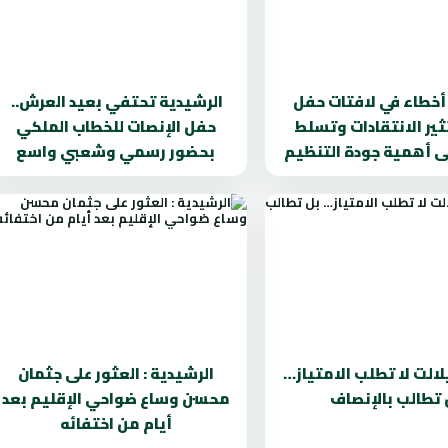
. أخطاء في لافتات حفل
الرشيدية تحتفي بعيد العرش..
تثير الانتقادات وتسلط
حفل الإنصات للخطاب الملكي
ى أهمية جودة التنظيم
بحضور رسمي وشعبي واسع
لالت لا تطلب الامتياز…
الرشيدية : العثور على جثمان
 تطالب بالإنصاف
محسن وساع ضواحي الإقليم بعد
أيام من اختفائه