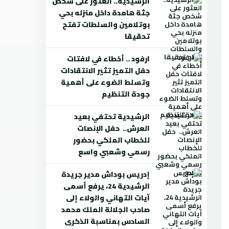
الرشيدية.. العثور على شخص
جثة هامدة داخل منزله بحي
بوتلامين والسلطات تفتح
تحقيقا
ارفود .. أخطاء في لافتات
حفل التميز تثير الانتقادات
وتسلط الضوء على أهمية
جودة التنظيم
الرشيدية تحتفي بعيد
العرش.. حفل الإنصات
للخطاب الملكي بحضور
رسمي وشعبي واسع
إدريس بوداش مدير جريدة
الرشيدية 24، يرفع أسمى
آيات التهاني والولاء إلى
صاحب الجلالة الملك محمد
السادس بمناسبة الذكرى