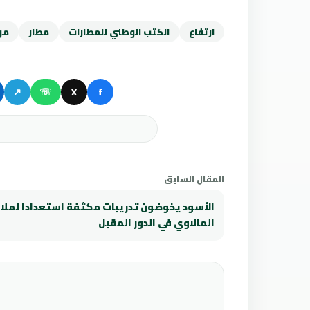
ارتفاع
الكتب الوطني للمطارات
مطار
مو
↗
☏
X
f
المقال السابق
الأسود يخوضون تدريبات مكثفة استعدادا لملا
المالاوي في الدور المقبل