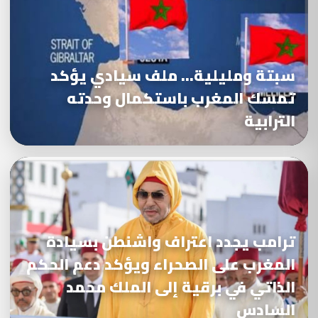
سبتة ومليلية… ملف سيادي يؤكد
تمسك المغرب باستكمال وحدته
الترابية
ترامب يجدد اعتراف واشنطن بسيادة
المغرب على الصحراء ويؤكد دعم الحكم
الذاتي في برقية إلى الملك محمد
السادس