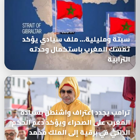
سبتة ومليلية… ملف سيادي يؤكد
تمسك المغرب باستكمال وحدته
الترابية
ترامب يجدد اعتراف واشنطن بسيادة
المغرب على الصحراء ويؤكد دعم الحكم
الذاتي في برقية إلى الملك محمد