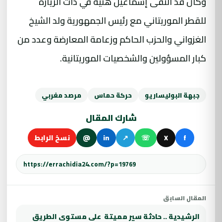
وكان قد التقى إسماعيل هنية في ذات الزيارة
للقطر الموريتاني مع رئيس الجمهورية ولد الشيخ
الغزواني والحزب الحاكم وزعامة المعارضة وعدد من
كبار المسؤولين والشخصيات الموريتانية.
جبهة البوليساريو
حركة حماس
مرصد مغربي
شارك المقال
f
X
☏
↗
in
@
نسخ الرابط
المقال السابق
الرشيدية .. حادثة سير مميتة على مستوى الطريق