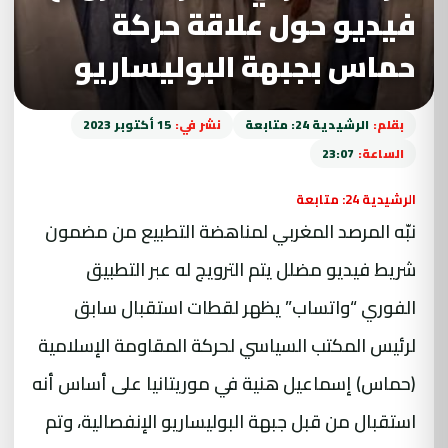
فيديو حول علاقة حركة
حماس بجبهة البوليساريو
بقلم:
الرشيدية 24: متابعة
نشر في:
15 أكتوبر 2023
الساعة:
23:07
الرشيدية 24: متابعة
نبّه المرصد المغربي لمناهضة التطبيع من مضمون
شريط فيديو مضلل يتم الترويج له عبر التطبيق
الفوري “واتساب” يظهر لقطات استقبال سابق
لرئيس المكتب السياسي لحركة المقاومة الإسلامية
(حماس) إسماعيل هنية في موريتانيا على أساس أنه
استقبال من قبل جبهة البوليساريو الإنفصالية، وتم