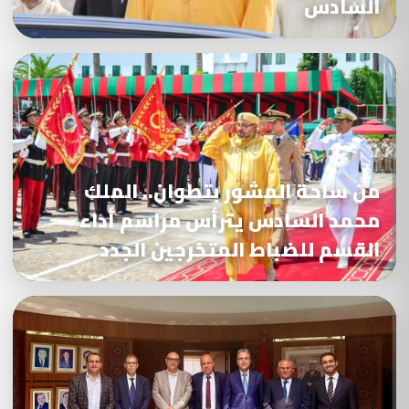
السادس
من ساحة المشور بتطوان.. الملك
محمد السادس يترأس مراسم أداء
القسم للضباط المتخرجين الجدد