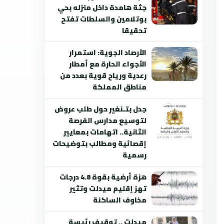
جثة هامدة داخل منزله بحي
بوتلامين والسلطات تفتح
تحقيقا
الأرصاد الجوية: استمرار
الأجواء الحارة مع أمطار
رعدية ورياح قوية بعدد من
مناطق المملكة
جدل بتـنغير حول طلب عروض
لتوسيع مدارس الفرصة
الثانية.. اتهامات بمعايير
إقصائية ومطالب بتوضيحات
رسمية
هزة أرضية بقوة 4.8 درجات
تهز إقليم ميدلت وتثير
مخاوف الساكنة
ميدلت .. توقيف رئيسة