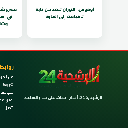
أوفوس.. النيران تمتد من غابة
مصرع شخص
تاخيامت إلى الكارة
في اصط
وشاح
روابط
من نحن
شروط ال
سياسة 
الرشيدية 24. أخبار، أحداث، على مدار الساعة.
أعلن مع
اتصل بنا