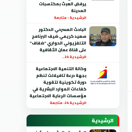
يرفض العبث بمكتسبات
المدينة
الرشيدية : متابعة
الباحث المسرحي الدكتور
سعيد كريمي ضيف البرنامج
التلفزيوني الحواري “ضفاف”
على قناة عمان الثقافية
الرشيدية 24..
وكالة التنمية الاجتماعية
بجهة درعة تافيلالت تنظم
دورة تكوينية لتقوية
كفاءات الموارد البشرية في
مؤسسات الرعاية الاجتماعية
الرشيدية 24: متابعة
الرشيدية