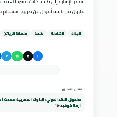
مليون من ناقلة أموال عن طريق استخدام سي
الجناة
الشاحنة
طنجة
منطقة الزياتن
↗
☏
X
f
المقال السابق
صندوق النقد الدولي: البنوك المغربية صمدت أم
أزمة كوفيد-19