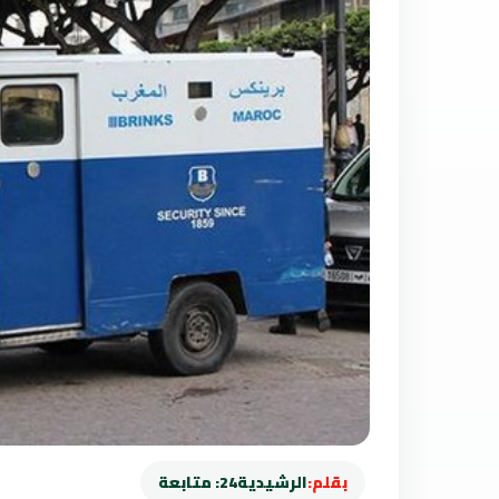
بقلم:
الرشيدية24: متابعة