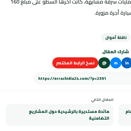
وتجدر الإشارة إلى طنجة كانت مسرحا لعدة عمليات سرقة مشابهة، كانت آخرها السطو على مبلغ 160
ارة أجرة مزورة.
ناقلة أموال
شارك المقال
in
m
@
نسخ الرابط المختصر
المقال التالي
ام
مائدة مستديرة بالرشيدية حول المشاريع
التضامنية