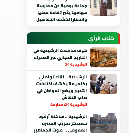
جماعة بومية عن ممارسة
مهامها يثير تفاعلا محليا
وانتظارا لكشف التفاصيل
كتاب الرأي
كيف ساهمت الرشيدية في
التاريخ التجاري عبر الصحراء
الرشيدية 24
الرشيدية .. لقاء تواصلي
بكلميمة يكشف اختلالات
التدبير ويضع المواطن في
صلب النقاش
الرشيدية 24: متابعة
الرشيدية .. ساكنة أرفود
تستنكر تخريب المنتزه
العمومي .. صوت الجماهير