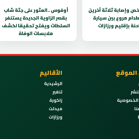
 وإصابة ثلاثة آخرين
أوفوس ..العثور على جثة شاب
دام مروع بين سيارة
بقصر الزاوية الجديدة يستنفر
نة بإقليم ورزازات
السلطات ويفتح تحقيقا لكشف
ملابسات الوفاة
 الموقع
الأقاليم
الرشيدية
نشر
تنغير
الخصوصية
زاكورة
نا
ميدلت
ورزازات