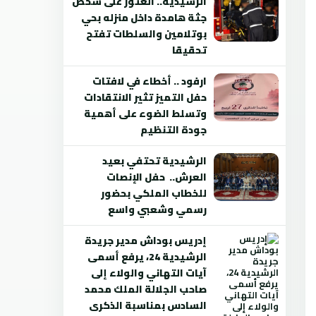
الرشيدية.. العثور على شخص
جثة هامدة داخل منزله بحي
بوتلامين والسلطات تفتح
تحقيقا
ارفود .. أخطاء في لافتات
حفل التميز تثير الانتقادات
وتسلط الضوء على أهمية
جودة التنظيم
الرشيدية تحتفي بعيد
العرش.. حفل الإنصات
للخطاب الملكي بحضور
رسمي وشعبي واسع
إدريس بوداش مدير جريدة
الرشيدية 24، يرفع أسمى
آيات التهاني والولاء إلى
صاحب الجلالة الملك محمد
السادس بمناسبة الذكرى