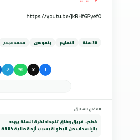
https://youtu.be/jkRHf6Pyef0
30 سنة
التعليم
بنموسى
محمد مبدع
↗
☏
X
f
المقال السابق
خطير.. فريق وفاق تنجداد لكرة السلة يهدد
بالإنسحاب من البطولة بسبب أزمة مالية خانقة