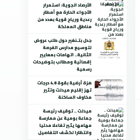
الأرصاد الجوية: استمرار
الأجواء الحارة مع أمطار
رعدية ورياح قوية بعدد من
مناطق المملكة
جدل بتـنغير حول طلب عروض
لتوسيع مدارس الفرصة
الثانية.. اتهامات بمعايير
إقصائية ومطالب بتوضيحات
رسمية
هزة أرضية بقوة 4.8 درجات
تهز إقليم ميدلت وتثير
مخاوف الساكنة
ميدلت .. توقيف رئيسة
جماعة بومية عن ممارسة
مهامها يثير تفاعلا محليا
وانتظارا لكشف التفاصيل