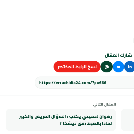
شارك المقال
in
m
@
نسخ الرابط المختصر
المقال التالي
رضوان لحميدي يكتب : السؤال العريض والكبير
لماذا بالضبط نفق تيشكا ؟