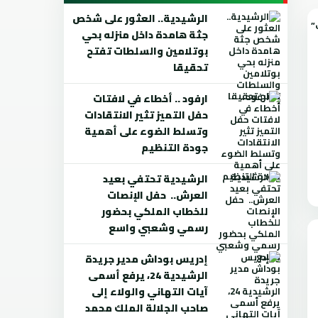
الرشيدية.. العثور على شخص
جثة هامدة داخل منزله بحي
بوتلامين والسلطات تفتح
تحقيقا
ارفود .. أخطاء في لافتات
حفل التميز تثير الانتقادات
وتسلط الضوء على أهمية
جودة التنظيم
الرشيدية تحتفي بعيد
العرش.. حفل الإنصات
للخطاب الملكي بحضور
رسمي وشعبي واسع
إدريس بوداش مدير جريدة
الرشيدية 24، يرفع أسمى
آيات التهاني والولاء إلى
صاحب الجلالة الملك محمد