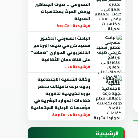
العمومي .. صوت الجماهير
يرفض العبث بمكتسبات
المدينة
الرشيدية : متابعة
الباحث المسرحي الدكتور
سعيد كريمي ضيف البرنامج
التلفزيوني الحواري “ضفاف”
على قناة عمان الثقافية
الرشيدية 24..
وكالة التنمية الاجتماعية
بجهة درعة تافيلالت تنظم
دورة تكوينية لتقوية
كفاءات الموارد البشرية في
مؤسسات الرعاية الاجتماعية
الرشيدية 24: متابعة
الرشيدية