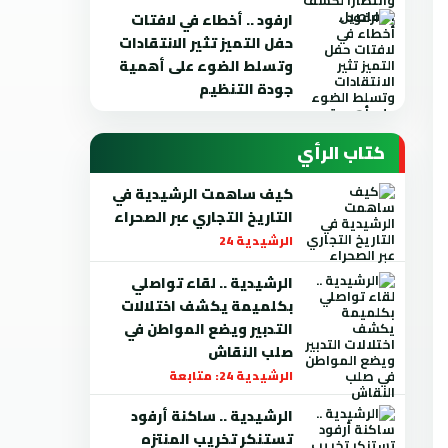
ارفود .. أخطاء في لافتات
حفل التميز تثير الانتقادات
وتسلط الضوء على أهمية
جودة التنظيم
كتاب الرأي
كيف ساهمت الرشيدية في
التاريخ التجاري عبر الصحراء
الرشيدية 24
الرشيدية .. لقاء تواصلي
بكلميمة يكشف اختلالات
التدبير ويضع المواطن في
صلب النقاش
الرشيدية 24: متابعة
الرشيدية .. ساكنة أرفود
تستنكر تخريب المنتزه