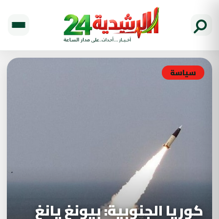
سياسة
كوريا الجنوبية: بيونغ يانغ