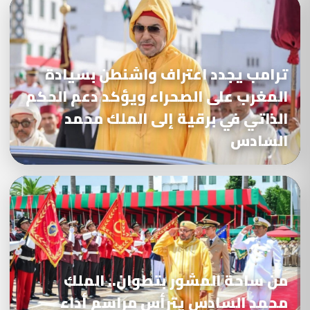
ترامب يجدد اعتراف واشنطن بسيادة
المغرب على الصحراء ويؤكد دعم الحكم
الذاتي في برقية إلى الملك محمد
السادس
من ساحة المشور بتطوان.. الملك
محمد السادس يترأس مراسم أداء