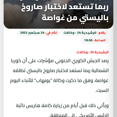
ربما تستعد لاختبار صاروخ
باليستي من غواصة
بقلم:
الرشيدية 24 : وكالات
نشر في:
24 سبتمبر 2022
الساعة:
10:55
الرشيدية 24 : وكالات
رصد الجيش الكوري الجنوبي مؤشرات على أن كوريا
الشمالية ربما تستعد لاختبار صاروخ باليستي تطلقه
غواصة، وفق ما ذكرت وكالة ”يونهاب“ للأنباء اليوم
السبت.
ويأتي ذلك قبل أيام من زيارة كاملا هاريس نائبة
الرئيس الأمريكي إلى المنطقة.