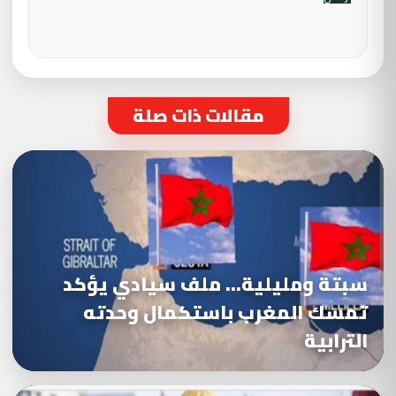
مقالات ذات صلة
سبتة ومليلية… ملف سيادي يؤكد
تمسك المغرب باستكمال وحدته
الترابية