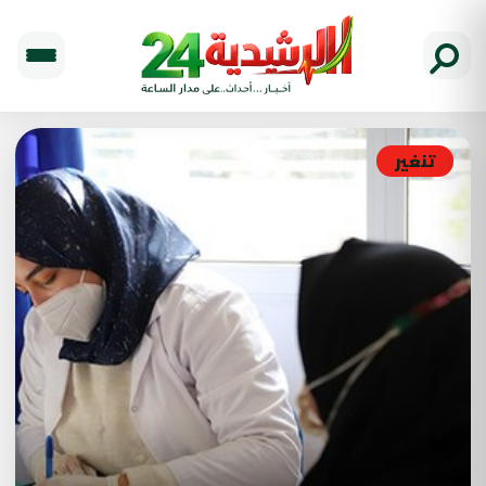
تنغير