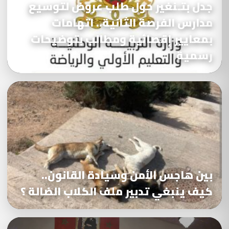
جدل بتـنغير حول طلب عروض لتوسيع
مدارس الفرصة الثانية.. اتهامات
بمعايير إقصائية ومطالب بتوضيحات
رسمية
بين هاجس الأمن وسيادة القانون..
كيف ينبغي تدبير ملف الكلاب الضالة ؟