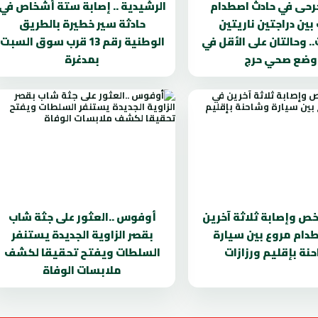
جرحى في حادث اصطدام
الرشيدية .. إصابة ستة أشخاص في
بين دراجتين ناريتين
حادثة سير خطيرة بالطريق
. وحالتان على الأقل في
الوطنية رقم 13 قرب سوق السبت
وضع صحي حرج
بمدغرة
 وإصابة ثلاثة آخرين
أوفوس ..العثور على جثة شاب
دام مروع بين سيارة
بقصر الزاوية الجديدة يستنفر
نة بإقليم ورزازات
السلطات ويفتح تحقيقا لكشف
ملابسات الوفاة