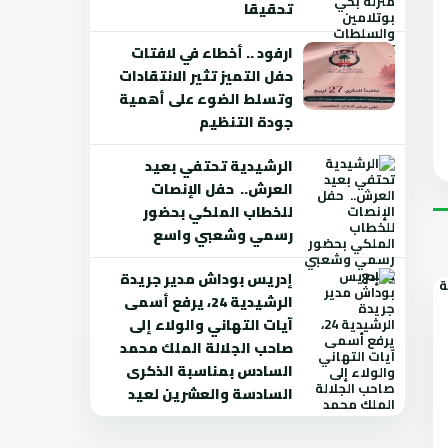
تحقيقا
ارفود .. أخطاء في لافتات
حفل التميز تثير الانتقادات
وتسلط الضوء على أهمية
جودة التنظيم
الرشيدية تحتفي بعيد
العرش.. حفل الإنصات
للخطاب الملكي بحضور
رسمي وشعبي واسع
إدريس بوداش مدير جريدة
الرشيدية 24، يرفع أسمى
آيات التهاني والولاء إلى
صاحب الجلالة الملك محمد
السادس بمناسبة الذكرى
السادسة والعشرين لعيد