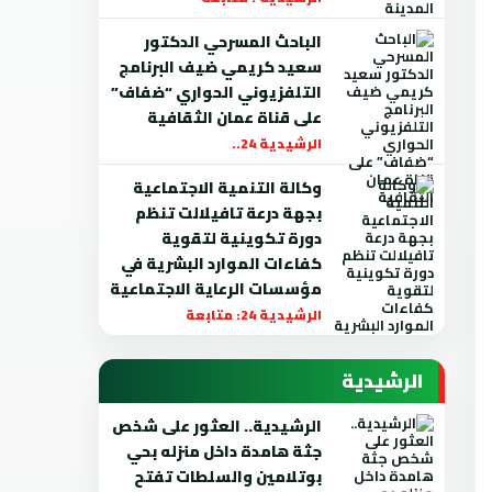
الباحث المسرحي الدكتور
سعيد كريمي ضيف البرنامج
التلفزيوني الحواري “ضفاف”
على قناة عمان الثقافية
الرشيدية 24..
وكالة التنمية الاجتماعية
بجهة درعة تافيلالت تنظم
دورة تكوينية لتقوية
كفاءات الموارد البشرية في
مؤسسات الرعاية الاجتماعية
الرشيدية 24: متابعة
الرشيدية
الرشيدية.. العثور على شخص
جثة هامدة داخل منزله بحي
بوتلامين والسلطات تفتح