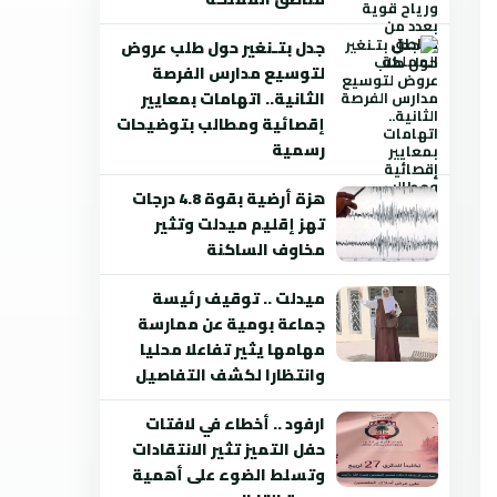
جدل بتـنغير حول طلب عروض
لتوسيع مدارس الفرصة
الثانية.. اتهامات بمعايير
إقصائية ومطالب بتوضيحات
رسمية
هزة أرضية بقوة 4.8 درجات
تهز إقليم ميدلت وتثير
مخاوف الساكنة
ميدلت .. توقيف رئيسة
جماعة بومية عن ممارسة
مهامها يثير تفاعلا محليا
وانتظارا لكشف التفاصيل
ارفود .. أخطاء في لافتات
حفل التميز تثير الانتقادات
وتسلط الضوء على أهمية