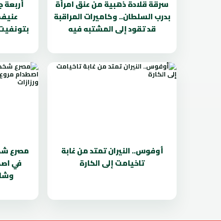
سرقة قلادة ذهبية من عنق امرأة
أربعة 
بدرب السلطان.. وكاميرات المراقبة
عنيف 
قد تقود إلى المشتبه فيه
بتونفيت.
أوفوس.. النيران تمتد من غابة
مصرع شخص
تاخيامت إلى الكارة
في اصط
وشاح