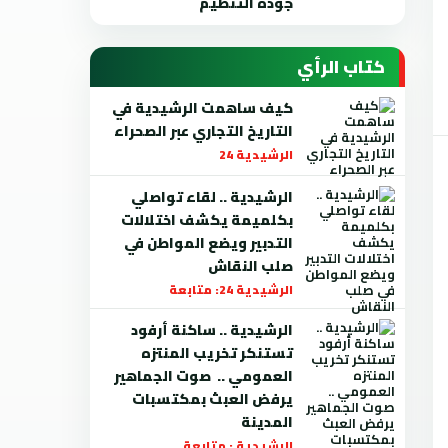
جودة التنظيم
كتاب الرأي
كيف ساهمت الرشيدية في
التاريخ التجاري عبر الصحراء
الرشيدية 24
الرشيدية .. لقاء تواصلي
بكلميمة يكشف اختلالات
التدبير ويضع المواطن في
صلب النقاش
الرشيدية 24: متابعة
الرشيدية .. ساكنة أرفود
تستنكر تخريب المنتزه
العمومي .. صوت الجماهير
يرفض العبث بمكتسبات
المدينة
الرشيدية : متابعة