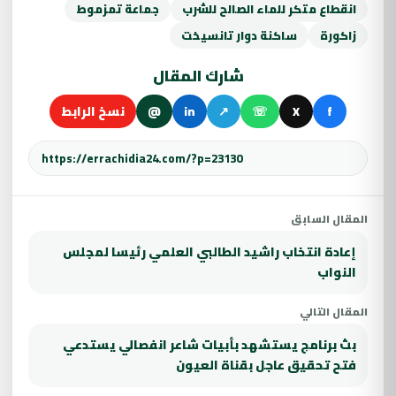
انقطاع متكر للماء الصالح للشرب
جماعة تمزموط
زاكورة
ساكنة دوار تانسيخت
شارك المقال
f
X
☏
↗
in
@
نسخ الرابط
المقال السابق
إعادة انتخاب راشيد الطالبي العلمي رئيسا لمجلس
النواب
المقال التالي
بث برنامج يستشهد بأبيات شاعر انفصالي يستدعي
فتح تحقيق عاجل بقناة العيون