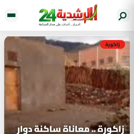
زاگورة
زاكورة .. معاناة ساكنة دوار