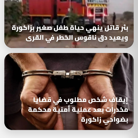
بئر قاتل ينهي حياة طفل صغير بزاكورة
ويعيد دق ناقوس الخطر في القرى
إيقاف شخص مطلوب في قضايا
مخدرات بعد عملية أمنية محكمة
بضواحي زاكورة