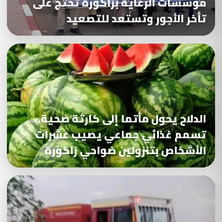
مؤسسات الرعاية بزاكورة تحتج على
تأخر الأجور وتستعد للتصعيد
الدلاح يحول مأتما إلى كارثة صحية..
تسمم غذائي جماعي يصيب عشرات
الأشخاص بتنزولين ضواحي زاكورة