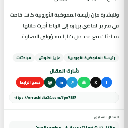
وللإشارة فإن رئيسة المفوضية الأوروبية كانت قامت
في فبراير الماضي بزيارة إلى الرباط أجرت خلالها
محادثات مع عدد من كبار المسؤولين المغاربة.
رئيسة المفوضية الأوروبية
عزيز اخنوش
مباحثات
شارك المقال
f
X
☏
↗
in
@
نسخ الرابط
المقال السابق
مقتل 17 شخصا إثر حريق في مطعم بالصين