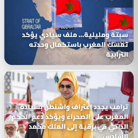
سبتة ومليلية… ملف سيادي يؤكد
تمسك المغرب باستكمال وحدته
الترابية
ترامب يجدد اعتراف واشنطن بسيادة
المغرب على الصحراء ويؤكد دعم الحكم
الذاتي في برقية إلى الملك محمد
السادس