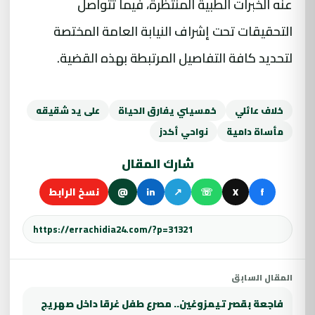
عنه الخبرات الطبية المنتظرة، فيما تتواصل
التحقيقات تحت إشراف النيابة العامة المختصة
لتحديد كافة التفاصيل المرتبطة بهذه القضية.
خلاف عائلي
خمسيني يفارق الحياة
على يد شقيقه
مأساة دامية
نواحي أكدز
شارك المقال
f
X
☏
↗
in
@
نسخ الرابط
المقال السابق
فاجعة بقصر تيمزوغين.. مصرع طفل غرقا داخل صهريج