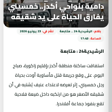
دامية بنواحي أكدز.. خمسيني
يفارق الحياة على يد شقيقه
بقلم:
الرشيدية 24 .. متابعة
نشر في:
23 يونيو 2026
الساعة:
17:43
الرشيدية24 : متابعة
استفاقت ساكنة منطقة أكدز بإقليم زاكورة، صباح
اليوم، على وقع جريمة قتل مأساوية أودت بحياة
رجل خمسيني، إثر تعرضه لاعتداء عنيف يُشتبه في أن
شقيقه الأصغر هو من ارتكبه داخل ضيعة فلاحية
تقع بنفوذ جماعة أفلاندرا.