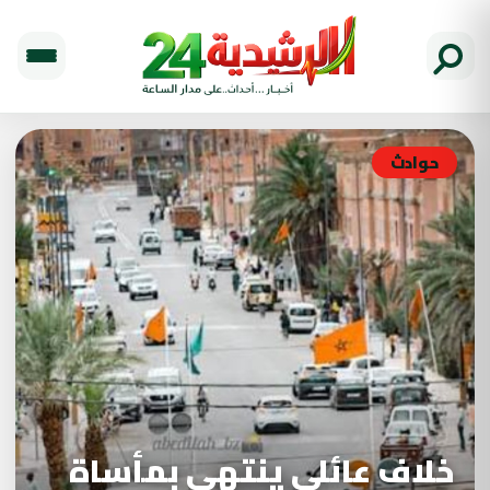
حوادث
خلاف عائلي ينتهي بمأساة