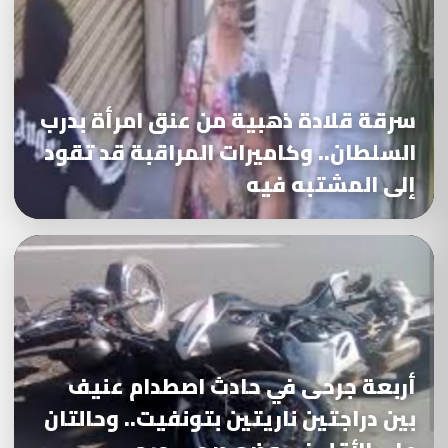
سرقة قلادة ذهبية من عنق امرأة بدرب
السلطان.. وكاميرات المراقبة قد تقود
إلى المشتبه فيه
أربعة جرحى في حادث اصطدام عنيف
بين دراجتين ناريتين بتونفيت.. وحالتان