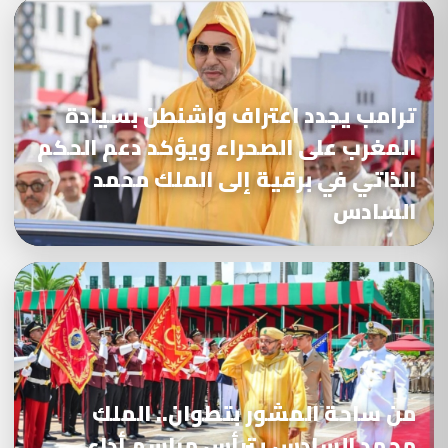
ترامب يجدد اعتراف واشنطن بسيادة
المغرب على الصحراء ويؤكد دعم الحكم
الذاتي في برقية إلى الملك محمد
السادس
من ساحة المشور بتطوان.. الملك
محمد السادس يترأس مراسم أداء