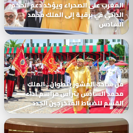
المغرب على الصحراء ويؤكد دعم الحكم
الذاتي في برقية إلى الملك محمد
السادس
من ساحة المشور بتطوان.. الملك
محمد السادس يترأس مراسم أداء
القسم للضباط المتخرجين الجدد