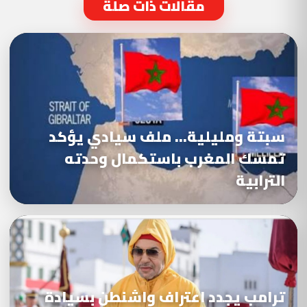
مقالات ذات صلة
سبتة ومليلية… ملف سيادي يؤكد
تمسك المغرب باستكمال وحدته
الترابية
ترامب يجدد اعتراف واشنطن بسيادة