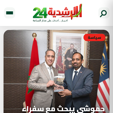
سياسة
حموشي يبحث مع سفراء