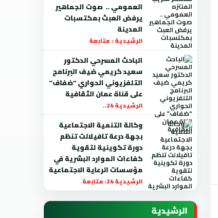
العمومي .. صوت الجماهير
يرفض العبث بمكتسبات
المدينة
الرشيدية : متابعة
الباحث المسرحي الدكتور
سعيد كريمي ضيف البرنامج
التلفزيوني الحواري “ضفاف”
على قناة عمان الثقافية
الرشيدية 24..
وكالة التنمية الاجتماعية
بجهة درعة تافيلالت تنظم
دورة تكوينية لتقوية
كفاءات الموارد البشرية في
مؤسسات الرعاية الاجتماعية
الرشيدية 24: متابعة
الرشيدية