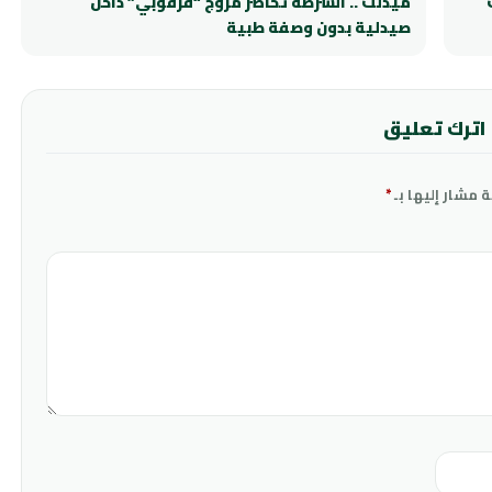
ميدلت .. الشرطة تحاصر مروجَ “قرقوبي” داخل
صيدلية بدون وصفة طبية
اترك تعليق
ة مشار إليها بـ
*