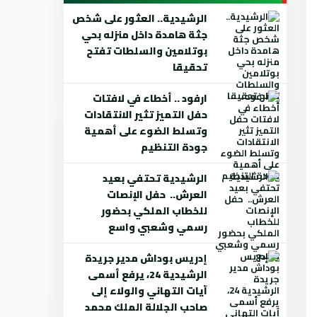
الرشيدية.. العثور على شخص
جثة هامدة داخل منزله بحي
بوتلامين والسلطات تفتح
تحقيقا
ارفود .. أخطاء في لافتات
حفل التميز تثير الانتقادات
وتسلط الضوء على أهمية
جودة التنظيم
الرشيدية تحتفي بعيد
العرش.. حفل الإنصات
للخطاب الملكي بحضور
رسمي وشعبي واسع
إدريس بوداش مدير جريدة
الرشيدية 24، يرفع أسمى
آيات التهاني والولاء إلى
صاحب الجلالة الملك محمد