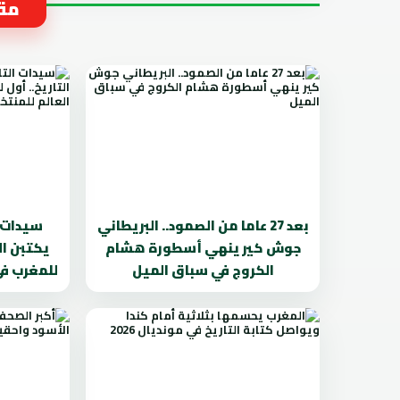
مقا
بعد 27 عاما من الصمود.. البريطاني
سيدات ا
جوش كير ينهي أسطورة هشام
يكتبن ال
الكروج في سباق الميل
للمغرب في