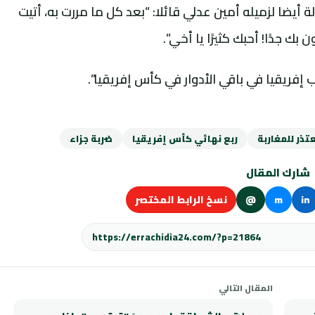
أيضا لزميله أمين عدلي قائلا: “بعد كل ما مررت به، أتيت
جدًا! أحبك كثيرًا يا أخي”.
إفريقيا في باقي الأدوار في كأس إفريقيا”.
ذر للمغاربة
ربع نهائي كأس إفريقيا
ضربة جزاء
شارك المقال
in
m
@
نسخ الرابط المختصر
المقال التالي