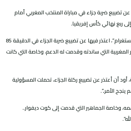
ن تضييع ضربة جزاء في مباراة المنتخب المغربي أمام
إلى ربع نهائي كأس إفريقيا.
ونشر حكيمي تدوينة عبر حسابه الرسمي بـ”إنستغرام”، اعتذر فيها عن تضييع ضربة الجزاء في الدقيقة 85
ر المغربية التي ساندته وقدمت له الدعم، وخاصة التي كانت
 أود أن أعتذر عن تضييع ركلة الجزاء، تحملت المسؤولية
نجح الأمر..”.
مه، وخاصة الجماهير التي قدمت إلى كوت ديفوار..
ه”.