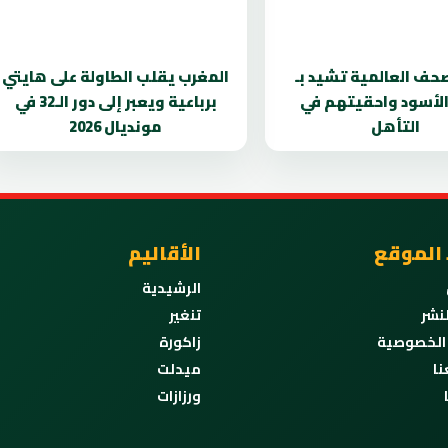
صحف العالمية تشيد بـ
المغرب يقلب الطاولة على هايتي
 الأسود واحقيتهم في
برباعية ويعبر إلى دور الـ32 في
التأهل
مونديال 2026
 الموقع
الأقاليم
الرشيدية
نشر
تنغير
الخصوصية
زاكورة
نا
ميدلت
ورزازات