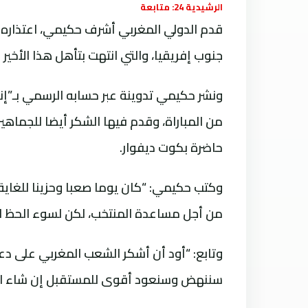
الرشيدية 24: متابعة
قدم الدولي المغربي أشرف حكيمي، اعتذاره ع
جنوب إفريقيا، والتي انتهت بتأهل هذا الأخير 
من المباراة، وقدم فيها الشكر أيضا للجماهي
حاضرة بكوت ديفوار.
وكتب حكيمي: “كان يوما صعبا وحزينا للغاية،
من أجل مساعدة المنتخب، لكن لسوء الحظ لم ي
وتابع: “أود أن أشكر الشعب المغربي على دع
سننهض وسنعود أقوى للمستقبل إن شاء الل