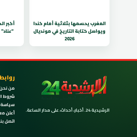
المغرب يحسمها بثلاثية أمام كندا
أكبر ال
ويواصل كتابة التاريخ في مونديال
“عناد”
2026
روابط
من نحن
شروط ال
سياسة 
الرشيدية 24. أخبار، أحداث، على مدار الساعة.
أعلن مع
اتصل بنا