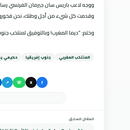
ووجه لاعب باريس سان جيرمان الفرنسي رسالة 
وقدمت كل شيء من أجل وطنك، نحن فخورون بك 
وختم: “ديما المغرب! وبالتوفيق لمنتخب جنوب 
المنتخب المغربي
جنوب إفريقيا
حكيمي يعت
↗
☏
X
f
المقال السابق