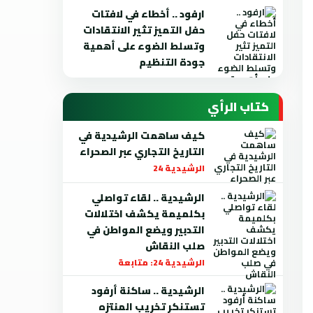
ارفود .. أخطاء في لافتات
حفل التميز تثير الانتقادات
وتسلط الضوء على أهمية
جودة التنظيم
كتاب الرأي
كيف ساهمت الرشيدية في
التاريخ التجاري عبر الصحراء
الرشيدية 24
الرشيدية .. لقاء تواصلي
بكلميمة يكشف اختلالات
التدبير ويضع المواطن في
صلب النقاش
الرشيدية 24: متابعة
الرشيدية .. ساكنة أرفود
تستنكر تخريب المنتزه