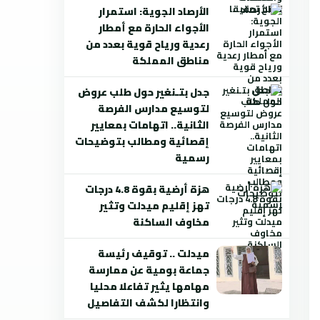
الأرصاد الجوية: استمرار
الأجواء الحارة مع أمطار
رعدية ورياح قوية بعدد من
مناطق المملكة
جدل بتـنغير حول طلب عروض
لتوسيع مدارس الفرصة
الثانية.. اتهامات بمعايير
إقصائية ومطالب بتوضيحات
رسمية
هزة أرضية بقوة 4.8 درجات
تهز إقليم ميدلت وتثير
مخاوف الساكنة
ميدلت .. توقيف رئيسة
جماعة بومية عن ممارسة
مهامها يثير تفاعلا محليا
وانتظارا لكشف التفاصيل