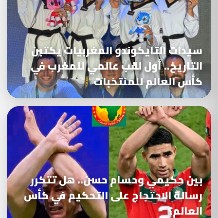
سيدات التايكوندو المغربيات يكتبن
التاريخ.. أول لقب عالمي للمغرب في
كأس العالم للمنتخبات
بين حكيمي وحسام حسن.. هل تتكرر
رسالة الاحتجاج على التحكيم في كأس
العالم؟