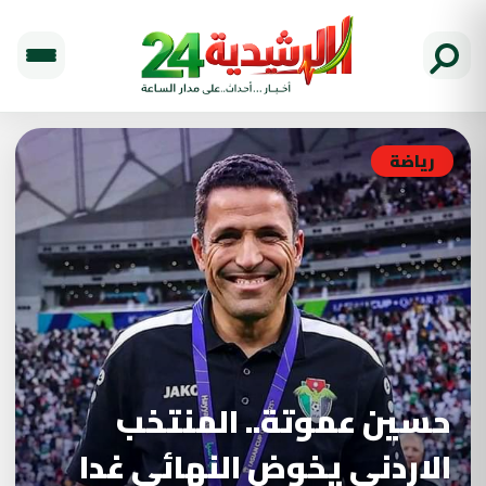
رياضة
حسين عموتة.. المنتخب
الاردني يخوض النهائي غدا