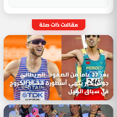
مقالات ذات صلة
بعد 27 عاما من الصمود.. البريطاني
جوش كير ينهي أسطورة هشام الكروج
في سباق الميل