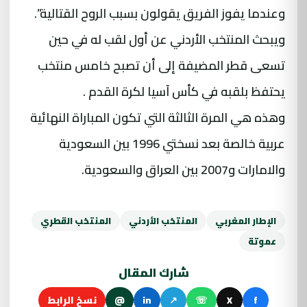
وعندما يفوز الفريق يقولون بسبب الروح القتالية”.
ويبحث المنتخب الأردني عن أول لقب له في حين
تسعى قطر المضيفة إلى أن تصبح خامس منتخب
يحتفظ بلقبه في كأس آسيا لكرة القدم .
وهذه هي المرة الثالثة التي تكون المباراة النهائية
عربية خالصة بعد نسختي 1996 بين السعودية
والامارات و2007 بين العراق والسعودية.
الإطار المغربي
المنتخب الأردني
المنتخب القطري
عموتة
شارك المقال
f
X
☏
↗
in
@
نسخ الرابط