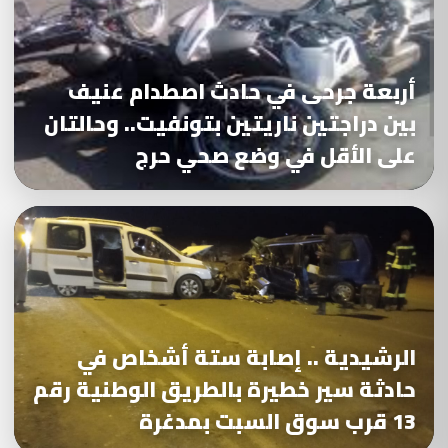
أربعة جرحى في حادث اصطدام عنيف
بين دراجتين ناريتين بتونفيت.. وحالتان
على الأقل في وضع صحي حرج
الرشيدية .. إصابة ستة أشخاص في
حادثة سير خطيرة بالطريق الوطنية رقم
13 قرب سوق السبت بمدغرة