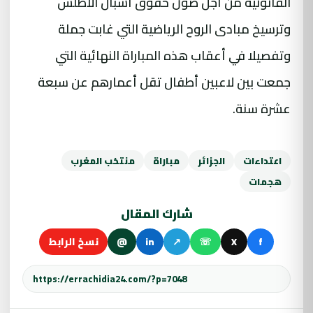
القانونية من أجل صون حقوق أشبال الأطلس
وترسيخ مبادى الروح الرياضية التي غابت جملة
وتفصيلا في أعقاب هذه المباراة النهائية التي
جمعت بين لاعبين أطفال تقل أعمارهم عن سبعة
عشرة سنة.
اعتداءات
الجزائر
مباراة
منتخب المغرب
هجمات
شارك المقال
f
X
☏
↗
in
@
نسخ الرابط