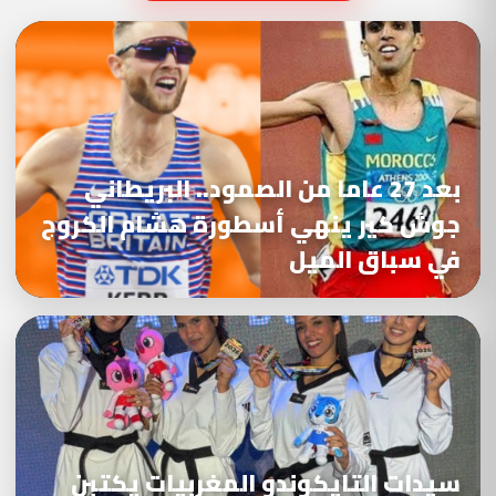
بعد 27 عاما من الصمود.. البريطاني
جوش كير ينهي أسطورة هشام الكروج
في سباق الميل
سيدات التايكوندو المغربيات يكتبن