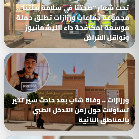
تحت شعار “صحتنا في سلامة بيئتنا”..
مجموعة جماعات ورزازات تطلق حملة
موسعة لمكافحة داء الليشمانيوز
ونواقل الانراض
ورزازات .. وفاة شاب بعد حادث سير تثير
تساؤلات حول زمن التدخل الطبي
بالمناطق النائية