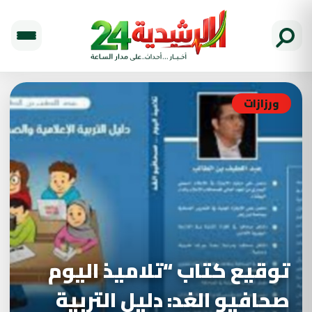
ورزازات
توقيع كتاب “تلاميذ اليوم
صحافيو الغد: دليل التربية