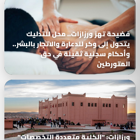
فضيحة تهز ورزازات.. محل للتدليك
يتحول إلى وكر للدعارة والاتجار بالبشر..
وأحكام سجنية ثقيلة في حق
المتورطين
ورزازات: “الكلية متعددة التخصصات”