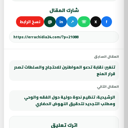
شارك المقال
f
X
☏
↗
in
@
نسخ الرابط
المقال السابق
تنغير: نقابة تدعو المواطنين للاحتجاج والسلطات تصدر
قرار المنع
المقال التالي
الرشيدية: تنظيم ندوة دولية حول الفقه والوحي
ومطلب التجديد لتحقيق النهوض الحضاري
اترك تعليق