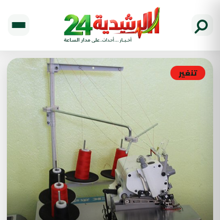
تنغير