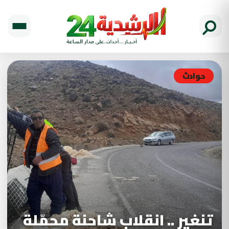
حوادث
تنغير .. انقلاب شاحنة محمّلة