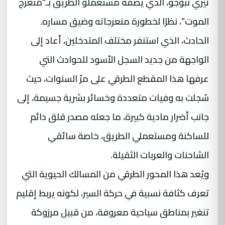
تيزي نبوجو، الذي يصفه مستعملو الطريق بـ“منعرج
الموت”، نظرًا لخطورة منعرجاته وضيق مساره.
الحادث، الذي استنفر مختلف المتدخلين، أعاد إلى
الواجهة من جديد السجل الأسود للحوادث التي
عرفها هذا المقطع الطرقي على مرّ السنوات، حيث
سُجلت به وفيات متعددة وخسائر بشرية جسيمة، إلى
جانب أضرار مادية كبيرة، ما جعله مصدر قلق دائم
للساكنة ومستعملي الطريق، خاصة سائقي
الشاحنات والعربات الثقيلة.
ويُعد هذا المحور الطرقي من المسالك الحيوية التي
تعرف كثافة نسبية في حركة السير، لكونه يربط إقليم
تنغير بمناطق سياحية معروفة، من قبيل مرزوكة