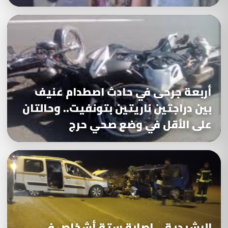
أربعة جرحى في حادث اصطدام عنيف
بين دراجتين ناريتين بتونفيت.. وحالتان
على الأقل في وضع صحي حرج
الرشيدية .. إصابة ستة أشخاص في