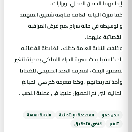
إيداعهما السجن المحلي بورزازات .
كما قررت النيابة العامة متابعة شقيق المتهمة
والوسيطة في حالة سراح ،مع فرض المراقبة
القضائية عليهما.
وكلفت النيابة العامة كذلك ، الضابطة القضائية
المكلفة بالبحث بسرية الدرك االملكي بمدينة تنغير
بتعميق البحث ، لمعرفة العدد الحقيقي للضحايا
وأخذ تصريحاتهم ، وكذا معرفة كم هي المبالغ
المالية التي تم الحصول عليها في عملية النصب .
الجن حمو
المحكمة الإبتدائية
النيابة العامة
تنغير
قاضي التحقيق