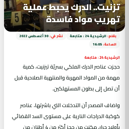
تزنيت.. الدرك يحبط عملية
تهريب مواد فاسدة
بقلم:
الرشيدية 24 : متابعة
نشر في:
30 أغسطس 2022
الساعة:
16:05
الرشيدية 24 : متابعة
حجزت عناصر الدرك الملكي بسريّة تيزنيت، كمية
مهمة من المواد المهربة والمنتهية الصلاحية قبل
أن تصل إلى بطون المستهلكين.
واضاف المصدر أن التدخلات التي باشرتها، عناصر
كوكبة الدراجات النارية على مستوى السد القضائي
بأولاد جرار، مكنت من حجز أكثر من 4 أطنان من