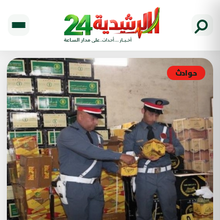
حوادث