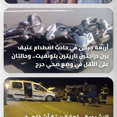
أربعة جرحى في حادث اصطدام عنيف
بين دراجتين ناريتين بتونفيت.. وحالتان
على الأقل في وضع صحي حرج
الرشيدية .. إصابة ستة أشخاص في