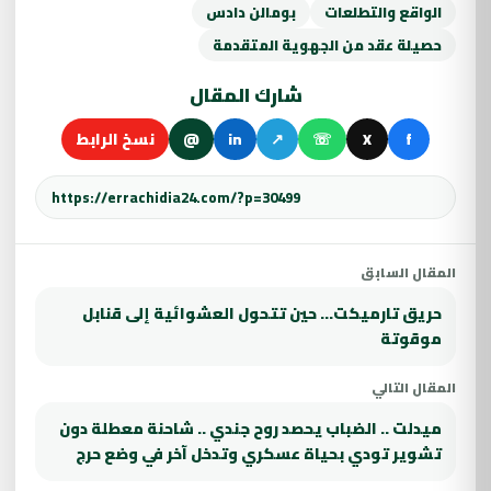
الواقع والتطلعات
بومالن دادس
حصيلة عقد من الجهوية المتقدمة
شارك المقال
f
X
☏
↗
in
@
نسخ الرابط
المقال السابق
حريق تارميكت… حين تتحول العشوائية إلى قنابل
موقوتة
المقال التالي
ميدلت .. الضباب يحصد روح جندي .. شاحنة معطلة دون
تشوير تودي بحياة عسكري وتدخل آخر في وضع حرج