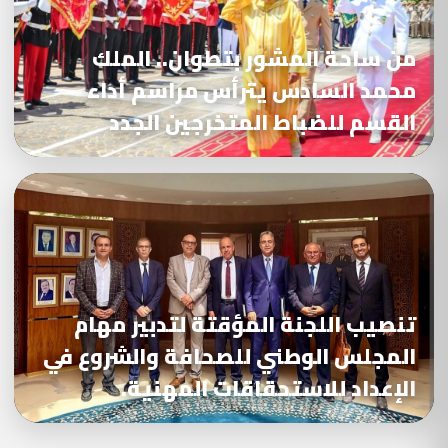
من ساحة المشور بتطوان.. الملك
محمد السادس يترأس مراسم أداء
القسم للضباط المتخرجين الجدد
تنصيب اللجنة المؤقتة لتدبير مهام
المجلس الوطني للصحافة والشروع في
الإعداد للاستحقاقات المهنية.