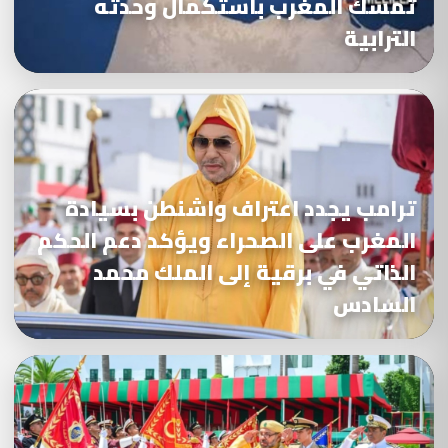
تمسك المغرب باستكمال وحدته
الترابية
ترامب يجدد اعتراف واشنطن بسيادة
المغرب على الصحراء ويؤكد دعم الحكم
الذاتي في برقية إلى الملك محمد
السادس