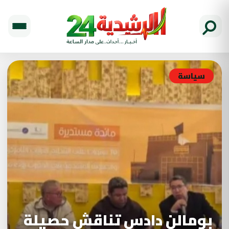
سياسة
بومالن دادس تناقش حصيلة