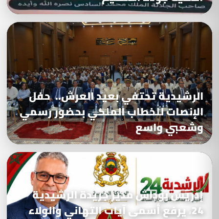
الرشيدية تحتفي بعيد العرش.. حفل
الإنصات للخطاب الملكي بحضور رسمي
وشعبي واسع
إدريس بوداش مدير جريدة الرشيدية
24، يرفع أسمى آيات التهاني والولاء