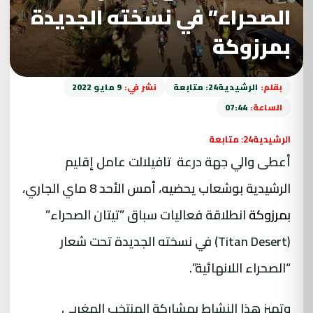
الصحراء” في نسخته الجديدة
بمرزوكة
بقلم:
الرشيدية24: متابعة
نشر في:
9 مايو 2022
الساعة:
07:44
الرشيدية24: متابعة
أعطى والي جهة درعة
تافيلالت
عامل إقليم
الرشيدية بوشعاب يحضيه، أمس الأحد 8 ماي الجاري،
بمرزوكة
انطلاقة فعاليات سباق ”تيتان الصحراء”
(Titan Desert) في نسخته الجديدة تحت شعار
“الصحراء اللانهائية”.
وتميز هذا النشاط بمشاركة المنتخب المغربي