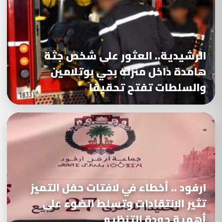
الرشيدية.. العثور على شخص جثة
هامدة داخل منزله بحي بوتلامين
والسلطات تفتح تحقيقا
ارفود .. أخطاء في لافتات حفل التميز
تثير الانتقادات وتسلط الضوء على
أهمية جودة التنظيم