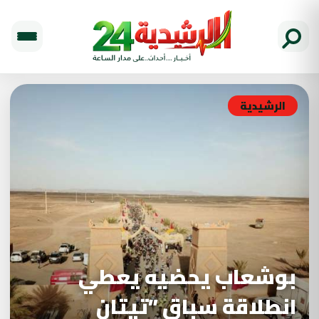
الرشيدية
بوشعاب يحضيه يعطي
انطلاقة سباق ”تيتان