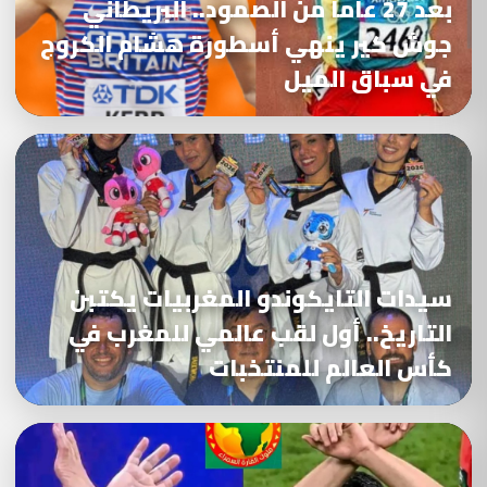
بعد 27 عاما من الصمود.. البريطاني
جوش كير ينهي أسطورة هشام الكروج
في سباق الميل
سيدات التايكوندو المغربيات يكتبن
التاريخ.. أول لقب عالمي للمغرب في
كأس العالم للمنتخبات