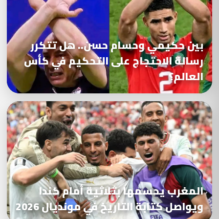
بين حكيمي وحسام حسن.. هل تتكرر
رسالة الاحتجاج على التحكيم في كأس
العالم؟
المغرب يحسمها بثلاثية أمام كندا
ويواصل كتابة التاريخ في مونديال 2026