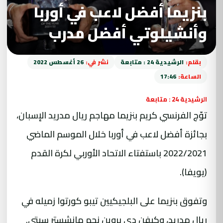
بنزيما أفضل لاعب في أوربا
وأنشيلوتي أفضل مدرب
بقلم:
الرشيدية 24 : متابعة
نشر في:
26 أغسطس 2022
الساعة:
17:46
الرشيدية 24 : متابعة
توّج الفرنسي كريم بنزيما مهاجم ريال مدريد الإسبان،
بجائزة أفضل لاعب في أوربا خلال الموسم الماضي
2022/2021 باستفتاء الاتحاد الأوربي لكرة القدم
(يويفا).
وتفوق بنزيما على البلجيكيين تيبو كورتوا زميله في
ريال مدريد، وكيفن دي بروين نجم مانشستر سيتي.