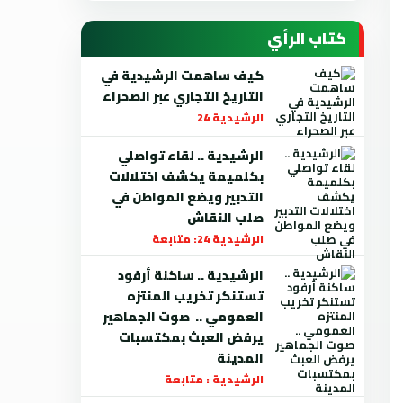
كتاب الرأي
كيف ساهمت الرشيدية في
التاريخ التجاري عبر الصحراء
الرشيدية 24
الرشيدية .. لقاء تواصلي
بكلميمة يكشف اختلالات
التدبير ويضع المواطن في
صلب النقاش
الرشيدية 24: متابعة
الرشيدية .. ساكنة أرفود
تستنكر تخريب المنتزه
العمومي .. صوت الجماهير
يرفض العبث بمكتسبات
المدينة
الرشيدية : متابعة