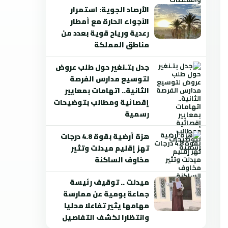
الأرصاد الجوية: استمرار
الأجواء الحارة مع أمطار
رعدية ورياح قوية بعدد من
مناطق المملكة
جدل بتـنغير حول طلب عروض
لتوسيع مدارس الفرصة
الثانية.. اتهامات بمعايير
إقصائية ومطالب بتوضيحات
رسمية
هزة أرضية بقوة 4.8 درجات
تهز إقليم ميدلت وتثير
مخاوف الساكنة
ميدلت .. توقيف رئيسة
جماعة بومية عن ممارسة
مهامها يثير تفاعلا محليا
وانتظارا لكشف التفاصيل