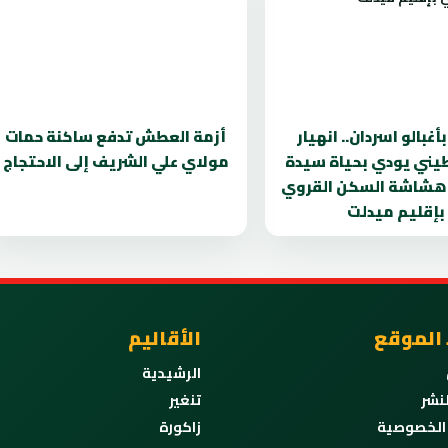
أغبالو اسردان.. انهيار
أزمة العطش تدفع ساكنة حمات
ني يودي بحياة سيدة
مولاي علي الشريف إلى الاحتجاج
شاشة السكن القروي
بإقليم ميدلت
 الموقع
الأقاليم
الرشيدية
نشر
تنغير
الخصوصية
زاكورة