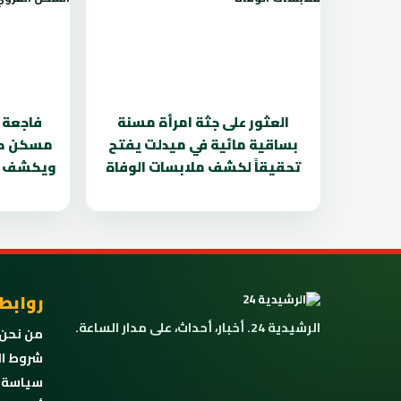
العثور على جثة امرأة مسنة
فاجعة ب
بساقية مائية في ميدلت يفتح
مسكن طي
تحقيقاً لكشف ملابسات الوفاة
ويكشف ه
روابط
الرشيدية 24. أخبار، أحداث، على مدار الساعة.
من نحن
شروط ال
سياسة 