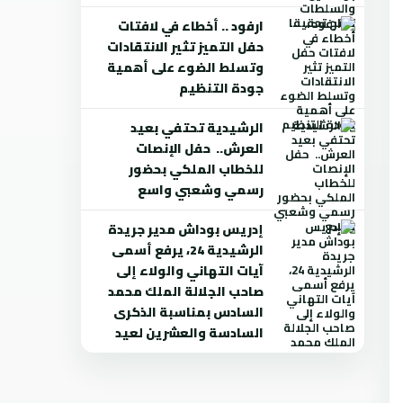
ارفود .. أخطاء في لافتات
حفل التميز تثير الانتقادات
وتسلط الضوء على أهمية
جودة التنظيم
الرشيدية تحتفي بعيد
العرش.. حفل الإنصات
للخطاب الملكي بحضور
رسمي وشعبي واسع
إدريس بوداش مدير جريدة
الرشيدية 24، يرفع أسمى
آيات التهاني والولاء إلى
صاحب الجلالة الملك محمد
السادس بمناسبة الذكرى
السادسة والعشرين لعيد