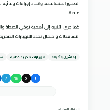
الصخور المتساقطة، واتخاذ إجراءات وقائية تح
مادية.
كما جرى التنبيه إلى أهمية توخي الحيطة و
التساقطات واحتمال تجدد الانهيارات الصخرية خ
إملشيل وأغبالة
انهيارات صخرية خطيرة
سل
↗
☏
X
f
المقال السابق