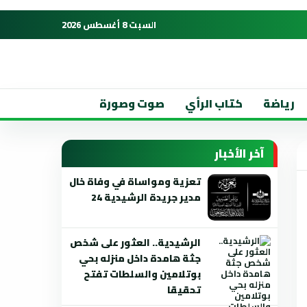
السبت 8 أغسطس 2026
رياضة
كتاب الرأي
صوت وصورة
آخر الأخبار
تعزية ومواساة في وفاة خال
مدير جريدة الرشيدية 24
الرشيدية.. العثور على شخص
جثة هامدة داخل منزله بحي
بوتلامين والسلطات تفتح
تحقيقا