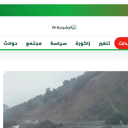
دلت
تنغير
زاگورة
سياسة
مجتمع
حوادث