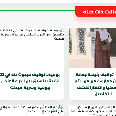
لات ذات صلة
. توقيف رئيسة جماعة
بومية.. توقيف مبحوث عنه في 22
ن ممارسة مهامها يثير
قضية بتنسيق بين الدرك الملكي
محليا وانتظارا لكشف
ببومية وسرية ميدلت
التفاصيل