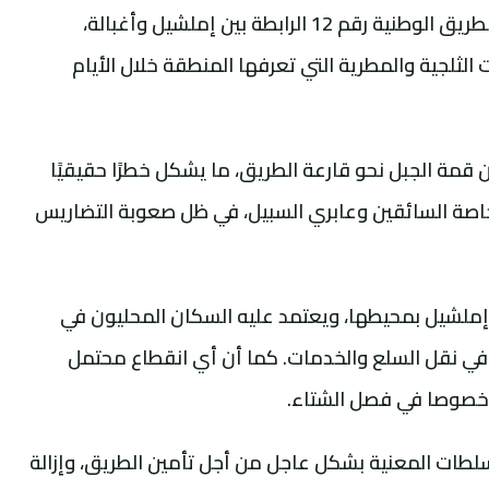
تشهد منطقة جبل باب نوياد، على مستوى الطريق الوطنية رقم 12 الرابطة بين إملشيل وأغبالة،
 الثلجية والمطرية التي تعرفها المنطقة خلال الأيام
قمة الجبل نحو قارعة الطريق، ما يشكل خطرًا حقيقيًا
اصة السائقين وعابري السبيل، في ظل صعوبة التضاريس
ط إملشيل بمحيطها، ويعتمد عليه السكان المحليون في
 في نقل السلع والخدمات. كما أن أي انقطاع محتمل
 خصوصا في فصل الشتاء.
لطات المعنية بشكل عاجل من أجل تأمين الطريق، وإزالة