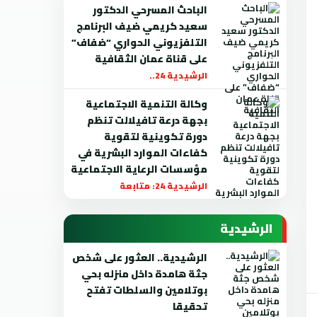
الباحث المسرحي الدكتور
سعيد كريمي ضيف البرنامج
التلفزيوني الحواري “ضفاف”
على قناة عمان الثقافية
الرشيدية 24..
وكالة التنمية الاجتماعية
بجهة درعة تافيلالت تنظم
دورة تكوينية لتقوية
كفاءات الموارد البشرية في
مؤسسات الرعاية الاجتماعية
الرشيدية 24: متابعة
الرشيدية
الرشيدية.. العثور على شخص
جثة هامدة داخل منزله بحي
بوتلامين والسلطات تفتح
تحقيقا