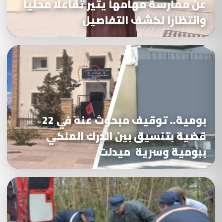
عن ممارسة مهامها يثير تفاعلا محليا
وانتظارا لكشف التفاصيل
بومية.. توقيف مبحوث عنه في 22
قضية بتنسيق بين الدرك الملكي
ببومية وسرية ميدلت