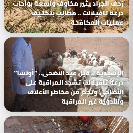
زحف الجراد يثير مخاوف واسعة بواحات
درعة تافيلالت .. مطالب بتكثيف
عمليات المكافحة
الرشيدية .. قبل عيد الأضحى.. “أونسا”
درعة تافيلالت تشدد المراقبة على
الأضاحي وتحذر من مخاطر الأعلاف
والأدوية غير المراقبة