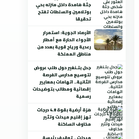
جثة هامدة داخل منزله بحي
بوتلامين والسلطات تفتح
تحقيقا
الأرصاد الجوية: استمرار
الأجواء الحارة مع أمطار
رعدية ورياح قوية بعدد من
مناطق المملكة
جدل بتـنغير حول طلب عروض
لتوسيع مدارس الفرصة
الثانية.. اتهامات بمعايير
إقصائية ومطالب بتوضيحات
رسمية
هزة أرضية بقوة 4.8 درجات
تهز إقليم ميدلت وتثير
مخاوف الساكنة
ميدلت .. توقيف رئيسة