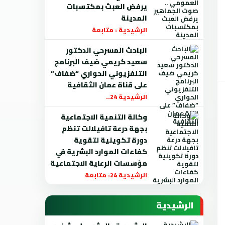
يرفض العبث بمكتسبات
المدينة
الرشيدية : متابعة
الباحث المسرحي الدكتور
سعيد كريمي ضيف البرنامج
التلفزيوني الحواري “ضفاف”
على قناة عمان الثقافية
الرشيدية 24..
وكالة التنمية الاجتماعية
بجهة درعة تافيلالت تنظم
دورة تكوينية لتقوية
كفاءات الموارد البشرية في
مؤسسات الرعاية الاجتماعية
الرشيدية 24: متابعة
الرشيدية