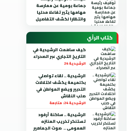
جماعة بومية عن ممارسة
مهامها يثير تفاعلا محليا
وانتظارا لكشف التفاصيل
كتاب الرأي
كيف ساهمت الرشيدية في
التاريخ التجاري عبر الصحراء
الرشيدية 24
الرشيدية .. لقاء تواصلي
بكلميمة يكشف اختلالات
التدبير ويضع المواطن في
صلب النقاش
الرشيدية 24: متابعة
الرشيدية .. ساكنة أرفود
تستنكر تخريب المنتزه
العمومي .. صوت الجماهير