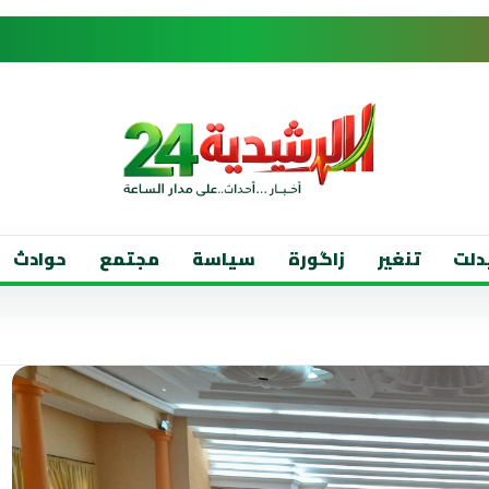
دلت
تنغير
زاگورة
سياسة
مجتمع
حوادث