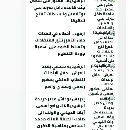
الرشيدية.. العثور على شخص
جثة هامدة داخل منزله بحي
بوتلامين والسلطات تفتح
تحقيقا
ارفود .. أخطاء في لافتات
حفل التميز تثير الانتقادات
وتسلط الضوء على أهمية
جودة التنظيم
الرشيدية تحتفي بعيد
العرش.. حفل الإنصات
للخطاب الملكي بحضور
رسمي وشعبي واسع
إدريس بوداش مدير جريدة
الرشيدية 24، يرفع أسمى
آيات التهاني والولاء إلى
صاحب الجلالة الملك محمد
السادس بمناسبة الذكرى