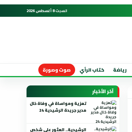
السبت 8 أغسطس 2026
رياضة
كتاب الرأي
صوت وصورة
آخر الأخبار
تعزية ومواساة في وفاة خال
مدير جريدة الرشيدية 24
الرشيدية.. العثور على شخص